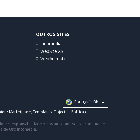
OUTROS SITES
Incomedia
WebSite X5
WebAnimator
Português BR
ter / Marketplace
,
Templates
,
Objects
|
Política de
ualquer responsabilidade pelos atos, omissões e conduta de
os de Uso Incomedia.