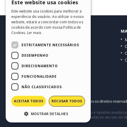
Este website usa cookies
ENGLISH
Este website usa cookies para melhorar a
ITALIAN
experiência do usuário. Ao utilizar o nosso
website, estará a concordar com todos os
GERMAN
cookies de acordo com nossa Política de
HELP CENTER
MA
Cookies.
Ler mais
SPANISH
Guias
M
PORTUGUESE
ESTRITAMENTE NECESSÁRIOS
Comunidade
O
POLISH
Websites de usuários
C
DESEMPENHO
O
RUSSIAN
DIRECIONAMENTO
FRENCH
FUNCIONALIDADE
NÃO CLASSIFICADOS
ACEITAR TODOS
RECUSAR TODOS
Copyright © 2026
Incomedia s.r.l.
Todos os direitos reserva
Este site contém conteúdo comentários e opiniões eviados p
MOSTRAR DETALHES
terceiros em conexão com ou relacionadas ao seu uso do si