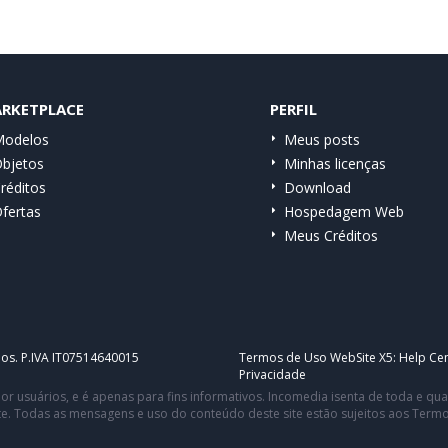
RKETPLACE
PERFIL
odelos
Meus posts
bjetos
Minhas licenças
réditos
Download
fertas
Hospedagem Web
Meus Créditos
dos. P.IVA IT07514640015
Termos de Uso WebSite X5:
Help Cen
Privacidade
or usuários, e é apenas para fins informativos. Incomedia isenta de toda e q
te. Todas as mensagens e uso do conteúdo deste site estão sujeitos aos Term