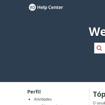
We
Perfil
Tóp
Atividades
O usuá