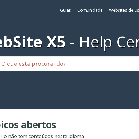
Guias
Comunidade
Websites de us
bSite X5
Help Ce
icos abertos
rio não tem conteúdos neste idioma