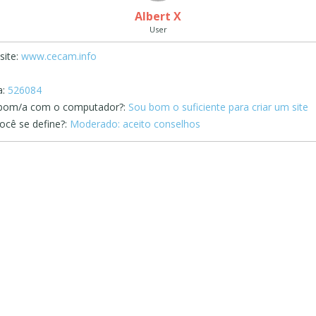
Albert X
User
ite:
www.cecam.info
:
526084
bom/a com o computador?:
Sou bom o suficiente para criar um site
cê se define?:
Moderado: aceito conselhos