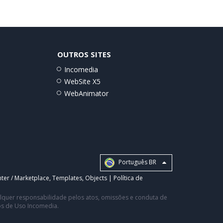
OUTROS SITES
Incomedia
WebSite X5
WebAnimator
Português BR
ter / Marketplace
,
Templates
,
Objects
|
Política de
ualquer responsabilidade pelos atos, omissões e conduta de
os de Uso Incomedia.