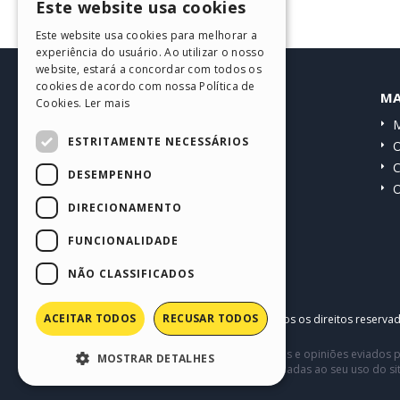
Este website usa cookies
ENGLISH
Este website usa cookies para melhorar a
ITALIAN
experiência do usuário. Ao utilizar o nosso
website, estará a concordar com todos os
GERMAN
cookies de acordo com nossa Política de
HELP CENTER
MA
Cookies.
Ler mais
SPANISH
Guias
M
PORTUGUESE
ESTRITAMENTE NECESSÁRIOS
Comunidade
O
POLISH
Websites de usuários
C
DESEMPENHO
O
RUSSIAN
DIRECIONAMENTO
FRENCH
FUNCIONALIDADE
NÃO CLASSIFICADOS
ACEITAR TODOS
RECUSAR TODOS
Copyright © 2026
Incomedia s.r.l.
Todos os direitos reserva
Este site contém conteúdo comentários e opiniões eviados p
MOSTRAR DETALHES
terceiros em conexão com ou relacionadas ao seu uso do si