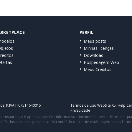
RKETPLACE
PERFIL
odelos
Meus posts
bjetos
Minhas licenças
réditos
Download
fertas
Hospedagem Web
Meus Créditos
dos. P.IVA IT07514640015
Termos de Uso WebSite X5:
Help Cen
Privacidade
or usuários, e é apenas para fins informativos. Incomedia isenta de toda e q
te. Todas as mensagens e uso do conteúdo deste site estão sujeitos aos Term