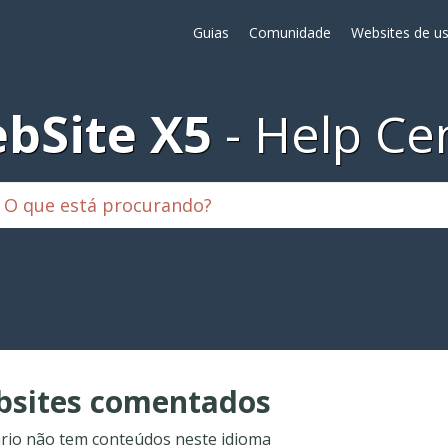
Guias
Comunidade
Websites de us
bSite X5
Help Ce
sites comentados
rio não tem conteúdos neste idioma