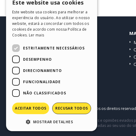
Este website usa cookies
ENGLISH
Este website usa cookies para melhorar a
ITALIAN
experiência do usuário. Ao utilizar o nosso
website, estará a concordar com todos os
GERMAN
cookies de acordo com nossa Política de
HELP CENTER
MA
Cookies.
Ler mais
SPANISH
Guias
M
PORTUGUESE
ESTRITAMENTE NECESSÁRIOS
Comunidade
O
POLISH
Websites de usuários
C
DESEMPENHO
O
RUSSIAN
DIRECIONAMENTO
FRENCH
FUNCIONALIDADE
NÃO CLASSIFICADOS
ACEITAR TODOS
RECUSAR TODOS
Copyright © 2026
Incomedia s.r.l.
Todos os direitos reserva
Este site contém conteúdo comentários e opiniões eviados p
MOSTRAR DETALHES
terceiros em conexão com ou relacionadas ao seu uso do si