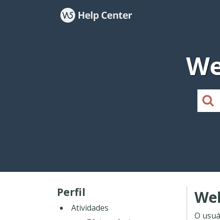
We
Perfil
Web
Atividades
O usuá