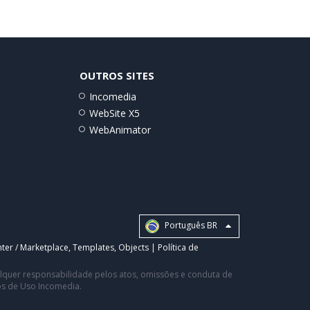
OUTROS SITES
Incomedia
WebSite X5
WebAnimator
Português BR
ter / Marketplace
,
Templates
,
Objects
|
Política de
ualquer responsabilidade pelos atos, omissões e conduta de
os de Uso Incomedia.