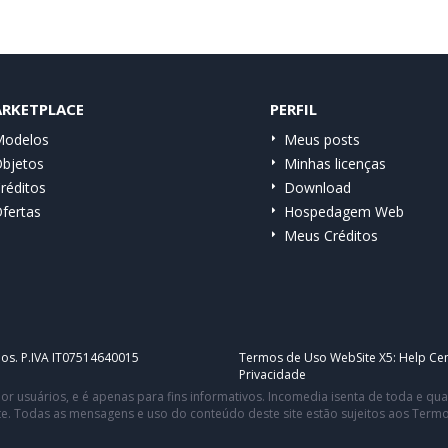
RKETPLACE
PERFIL
odelos
Meus posts
bjetos
Minhas licenças
réditos
Download
fertas
Hospedagem Web
Meus Créditos
dos. P.IVA IT07514640015
Termos de Uso WebSite X5:
Help Cen
Privacidade
or usuários, e é apenas para fins informativos. Incomedia isenta de toda e q
te. Todas as mensagens e uso do conteúdo deste site estão sujeitos aos Term