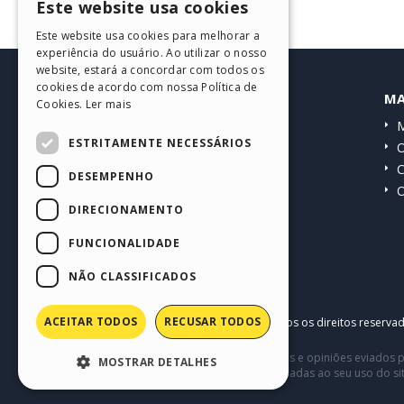
Este website usa cookies
ENGLISH
Este website usa cookies para melhorar a
ITALIAN
experiência do usuário. Ao utilizar o nosso
website, estará a concordar com todos os
GERMAN
cookies de acordo com nossa Política de
HELP CENTER
MA
Cookies.
Ler mais
SPANISH
Guias
M
PORTUGUESE
ESTRITAMENTE NECESSÁRIOS
Comunidade
O
POLISH
Websites de usuários
C
DESEMPENHO
O
RUSSIAN
DIRECIONAMENTO
FRENCH
FUNCIONALIDADE
NÃO CLASSIFICADOS
ACEITAR TODOS
RECUSAR TODOS
Copyright © 2026
Incomedia s.r.l.
Todos os direitos reserva
Este site contém conteúdo comentários e opiniões eviados p
MOSTRAR DETALHES
terceiros em conexão com ou relacionadas ao seu uso do si