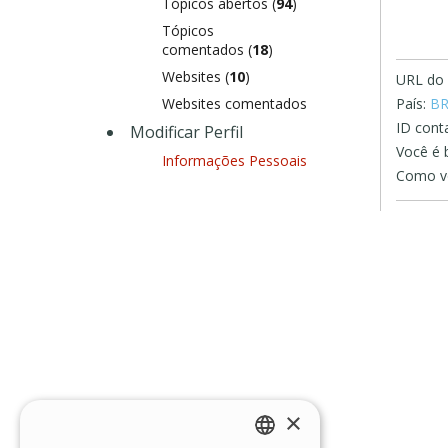
Tópicos abertos (
94
)
Tópicos
comentados (
18
)
Websites (
10
)
URL do s
Websites comentados
País:
B
ID conta
Modificar Perfil
Você é 
Informações Pessoais
Como vo
×