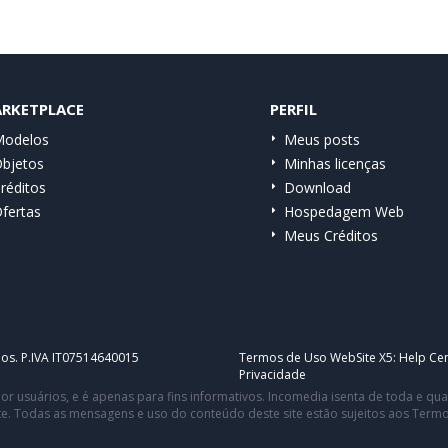
RKETPLACE
PERFIL
odelos
Meus posts
bjetos
Minhas licenças
réditos
Download
fertas
Hospedagem Web
Meus Créditos
dos. P.IVA IT07514640015
Termos de Uso WebSite X5:
Help Cen
Privacidade
or usuários, e é apenas para fins informativos. Incomedia isenta de toda e q
te. Todas as mensagens e uso do conteúdo deste site estão sujeitos aos Term