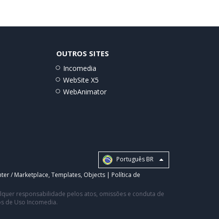
OUTROS SITES
Incomedia
WebSite X5
WebAnimator
Português BR
ter / Marketplace
,
Templates
,
Objects
|
Política de
ualquer responsabilidade pelos atos, omissões e conduta de
os de Uso Incomedia.