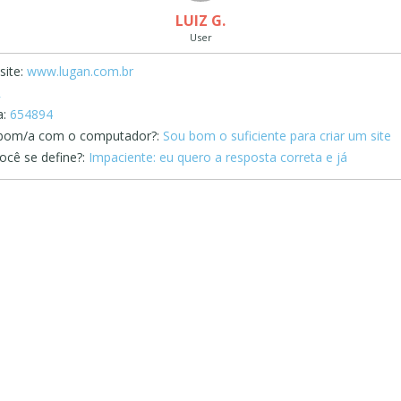
LUIZ G.
User
ite:
www.lugan.com.br
R
:
654894
bom/a com o computador?:
Sou bom o suficiente para criar um site
cê se define?:
Impaciente: eu quero a resposta correta e já