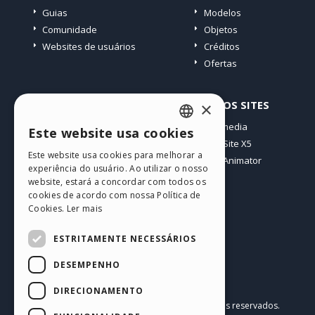
Guias
Modelos
Comunidade
Objetos
Websites de usuários
Créditos
Ofertas
PERFIL
OUTROS SITES
×
Meus posts
Incomedia
Este website usa cookies
ENGLISH
Minhas licenças
WebSite X5
Este website usa cookies para melhorar a
Download
WebAnimator
ITALIAN
experiência do usuário. Ao utilizar o nosso
Hospedagem Web
website, estará a concordar com todos os
GERMAN
Meus Créditos
cookies de acordo com nossa Política de
Cookies.
Ler mais
SPANISH
PORTUGUESE
ESTRITAMENTE NECESSÁRIOS
POLISH
DESEMPENHO
RUSSIAN
Português BR
DIRECIONAMENTO
Incomedia s.r.l.
FRENCH
Copyright © 2026
Todos os direitos reservados.