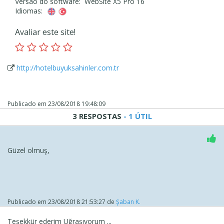
Versão do software: WebSite X5 Pro 16
Idiomas:
Avaliar este site!
http://hotelbuyuksahinler.com.tr
Publicado em
23/08/2018 19:48:09
3 RESPOSTAS
- 1 ÚTIL
Güzel olmuş,
Publicado em
23/08/2018 21:53:27
de
Şaban K.
Teşekkür ederim Uğraşıyorum ...