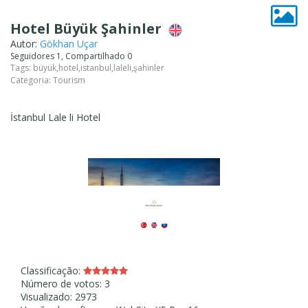
Hotel Büyük Şahinler
Autor:
Gökhan Uçar
Seguidores 1, Compartilhado 0
Tags:
büyük
,
hotel
,
istanbul
,
laleli
,
şahinler
Categoria:
Tourism
İstanbul Lale li Hotel
Classificação:
Número de votos: 3
Visualizado: 2973