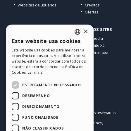
Websites de usuários
Créditos
Ofertas
PERFIL
OUTROS SITES
×
Meus posts
Incomedia
Este website usa cookies
ENGLISH
Minhas licenças
WebSite X5
Este website usa cookies para melhorar a
Download
WebAnimator
ITALIAN
experiência do usuário. Ao utilizar o nosso
Hospedagem Web
website, estará a concordar com todos os
GERMAN
Meus Créditos
cookies de acordo com nossa Política de
Cookies.
Ler mais
SPANISH
PORTUGUESE
ESTRITAMENTE NECESSÁRIOS
POLISH
DESEMPENHO
RUSSIAN
Português BR
DIRECIONAMENTO
Incomedia s.r.l.
FRENCH
Copyright © 2026
Todos os direitos reservados.
FUNCIONALIDADE
P.IVA IT07514640015
Help Center / Marketplace
Termos de Uso WebSite X5:
,
Templates
Objects
Política de Privacidade
NÃO CLASSIFICADOS
,
|