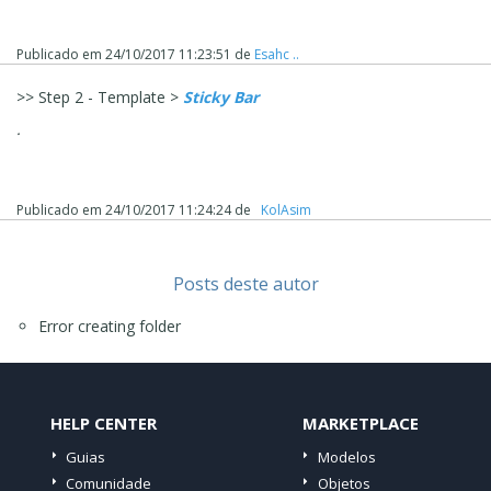
Publicado em
24/10/2017 11:23:51
de
Esahc ..
>> Step 2 - Template >
Sticky Bar
.
Publicado em
24/10/2017 11:24:24
de
‪ KolAsim ‪ ‪
Posts deste autor
Error creating folder
HELP CENTER
MARKETPLACE
Guias
Modelos
Comunidade
Objetos