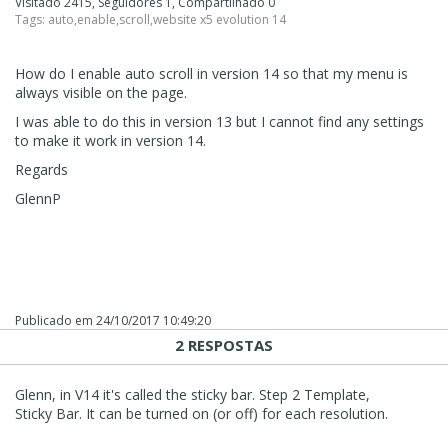
Visitado 2415, Seguidores 1, Compartilhado 0
Tags:
auto
,
enable
,
scroll
,
website x5 evolution 14
How do I enable auto scroll in version 14 so that my menu is
always visible on the page.
I was able to do this in version 13 but I cannot find any settings
to make it work in version 14.
Regards
GlennP
Publicado em
24/10/2017 10:49:20
2 RESPOSTAS
Glenn, in V14 it's called the sticky bar. Step 2 Template,
Sticky Bar. It can be turned on (or off) for each resolution.