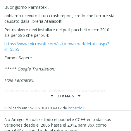
Buongiorno Parmatex ,
abbiamo ricevuto il tuo crash report, credo che l'errore sia
causato dalla libreria Atalasoft.
Per risolvere devi installare nel pc il pacchetto c++ 2010
sia per x86 che per x64:
https://www.microsoft.com/it-it/download/details.aspx?
id=5555
Fammi Sapere.
***** Google Translation:
Hola Parmatex,
recibimos su informe de fallos, creo que el error es
LER MAIS
causado por la biblioteca de Atalasoft.
Para resolverlo, necesita instalar el paquete C ++ 2010
Publicado em
15/03/2019 10:49:12
de
Riccardo P.
en su PC tanto para x86 como para x64:
No Amigo. Actualize todo el paquete CC++ en todas sus
https://www.microsoft.com/it-it/download/details.aspx?
versiones desde el 2005 hasta el 2012 para 86X como
id=5555
para 64X y sigue dando el mismo error.