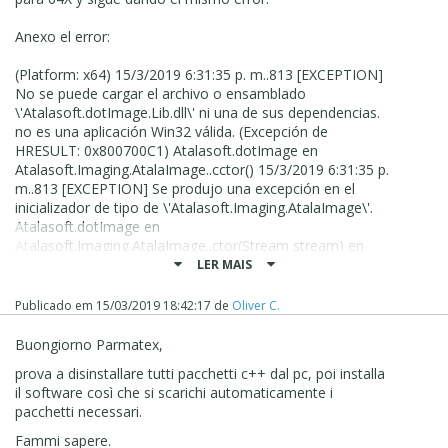
Dejame saber
Anexo el error:
(Platform: x64) 15/3/2019 6:31:35 p. m..813 [EXCEPTION]
No se puede cargar el archivo o ensamblado
\'Atalasoft.dotImage.Lib.dll\' ni una de sus dependencias.
no es una aplicación Win32 válida. (Excepción de
HRESULT: 0x800700C1) Atalasoft.dotImage en
Atalasoft.Imaging.AtalaImage..cctor() 15/3/2019 6:31:35 p.
m..813 [EXCEPTION] Se produjo una excepción en el
inicializador de tipo de \'Atalasoft.Imaging.AtalaImage\'.
Atalasoft.dotImage en
Atalasoft.Imaging.AtalaImage..ctor(Stream stream) en
WebsiteX5.BL.TemplateMetadata.GetPreview(Int32 width,
LER MAIS
Int32 height, Image noPreviewImage) en A.JRQ.J(Object ,
Int32 , Int32 , Image ) en A.EK.J(String ) en
Publicado em
15/03/2019 18:42:17
de
Oliver C.
System.Windows.Forms.ListView.OnSelectedIndexChange
d(EventArgs e) en
Buongiorno Parmatex,
System.Windows.Forms.ListView.InsertItemsNative(Int32
prova a disinstallare tutti pacchetti c++ dal pc, poi installa
index, ListViewItem[] items) en
il software così che si scarichi automaticamente i
System.Windows.Forms.ListView.OnHandleCreated(EventA
pacchetti necessari.
rgs e) en
System.Windows.Forms.Control.WmCreate(Message& m)
Fammi sapere.