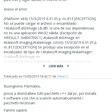
Dejame saber
Anexo el error:
(Platform: x64) 15/3/2019 6:31:35 p. m..813 [EXCEPTION]
No se puede cargar el archivo o ensamblado
\'Atalasoft.dotImage.Lib.dll\' ni una de sus dependencias.
no es una aplicación Win32 válida. (Excepción de
HRESULT: 0x800700C1) Atalasoft.dotImage en
Atalasoft.Imaging.AtalaImage..cctor() 15/3/2019 6:31:35 p.
m..813 [EXCEPTION] Se produjo una excepción en el
inicializador de tipo de \'Atalasoft.Imaging.AtalaImage\'.
Atalasoft.dotImage en
Atalasoft.Imaging.AtalaImage..ctor(Stream stream) en
WebsiteX5.BL.TemplateMetadata.GetPreview(Int32 width,
LEER MÁS
Int32 height, Image noPreviewImage) en A.JRQ.J(Object ,
Int32 , Int32 , Image ) en A.EK.J(String ) en
Publicado en
15/03/2019 18:42:17
de
Oliver C.
System.Windows.Forms.ListView.OnSelectedIndexChange
d(EventArgs e) en
Buongiorno Parmatex,
System.Windows.Forms.ListView.InsertItemsNative(Int32
prova a disinstallare tutti pacchetti c++ dal pc, poi installa
index, ListViewItem[] items) en
il software così che si scarichi automaticamente i
System.Windows.Forms.ListView.OnHandleCreated(EventA
pacchetti necessari.
rgs e) en
System.Windows.Forms.Control.WmCreate(Message& m)
Fammi sapere.