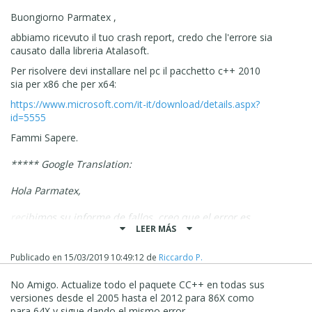
Buongiorno Parmatex ,
abbiamo ricevuto il tuo crash report, credo che l'errore sia
causato dalla libreria Atalasoft.
Per risolvere devi installare nel pc il pacchetto c++ 2010
sia per x86 che per x64:
https://www.microsoft.com/it-it/download/details.aspx?
id=5555
Fammi Sapere.
***** Google Translation:
Hola Parmatex,
recibimos su informe de fallos, creo que el error es
LEER MÁS
causado por la biblioteca de Atalasoft.
Para resolverlo, necesita instalar el paquete C ++ 2010
Publicado en
15/03/2019 10:49:12
de
Riccardo P.
en su PC tanto para x86 como para x64:
No Amigo. Actualize todo el paquete CC++ en todas sus
https://www.microsoft.com/it-it/download/details.aspx?
versiones desde el 2005 hasta el 2012 para 86X como
id=5555
para 64X y sigue dando el mismo error.