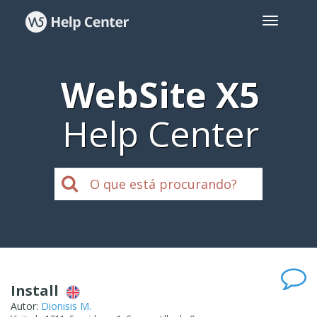
WebSite X5
Help Center
Install
Autor:
Dionisis M.