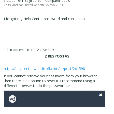
Visitado 1911, Seguidores 1, Compartilhado 0
Tags:
and
,
can
,
install
,
website x5 evo 2023.3
I forgot my Help Center password and can't install
Publicado em
03/11/2023 09:43:19
2 RESPOSTAS
https://helpcenter.websitex5.com/pt/post/261598
It you cannot retrieve your password from your browser,
then there is an option to reset it. I recommend using a
different browser to do the password reset.