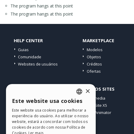
The program hangs at this point
The program hangs at this point
HELP CENTER
MARKETPLACE
Guias
Modelos
Comunidade
Objetos
Websites de usuários
Créditos
Ofertas
PERFIL
OUTROS SITES
×
Meus posts
Incomedia
Este website usa cookies
ENGLISH
Minhas licenças
WebSite X5
Este website usa cookies para melhorar a
Download
WebAnimator
ITALIAN
experiência do usuário. Ao utilizar o nosso
Hospedagem Web
website, estará a concordar com todos os
GERMAN
Meus Créditos
cookies de acordo com nossa Política de
Cookies.
Ler mais
SPANISH