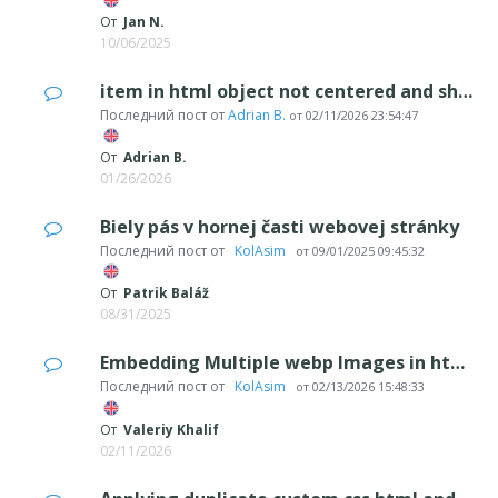
От
Jan N.
10/06/2025
item in html object not centered and shifts position as viewport changes
Последний пост от
Adrian B.
от
02/11/2026 23:54:47
От
Adrian B.
01/26/2026
Biely pás v hornej časti webovej stránky
Последний пост от
‪ KolAsim ‪ ‪
от
09/01/2025 09:45:32
От
Patrik Baláž
08/31/2025
Embedding Multiple webp Images in html for js Control
Последний пост от
‪ KolAsim ‪ ‪
от
02/13/2026 15:48:33
От
Valeriy Khalif
02/11/2026