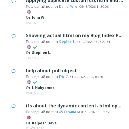
Applying duplicate custom css html and javascript on a page
Последний пост от
Daniel W.
от
05/13/2026 11:30:06
От
John W.
05/13/2026
Showing actual html on my Blog Index Page
Последний пост от
Stephen L.
от
10/23/2025 03:20:34
От
Stephen L.
10/22/2025
help about poll object
Последний пост от
Eric C.
от
09/03/2025 07:03:30
От
I. Hakyemez
09/02/2025
its about the dynamic content- html option is not working
Последний пост от
X5 Croatia
от
01/05/2026 18:35:53
От
Kalpesh Dave
01/05/2026