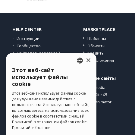
HELP CENTER
MARKETPLACE
Инструкции
Шаблоны
Сообщество
Объекты
Сайты пользователей
Кредиты
×
Предложения
Этот веб-сайт
ENGLISH
использует файлы
Профиль
Другие сайты
ITALIAN
cookie
Мои посты
Incomedia
GERMAN
Этот веб-сайт использует файлы cookie
Мои лицензии
WebSite X5
для улучшения взаимодействия с
Загрузить
WebAnimator
SPANISH
пользователем. Используя наш веб-сайт,
Веб-хостинг
вы соглашаетесь на использование всех
PORTUGUESE
Мои кредиты
файлов cookie в соответствии с нашей
Политикой в ​​отношении файлов cookie.
POLISH
Прочитайте больше
RUSSIAN