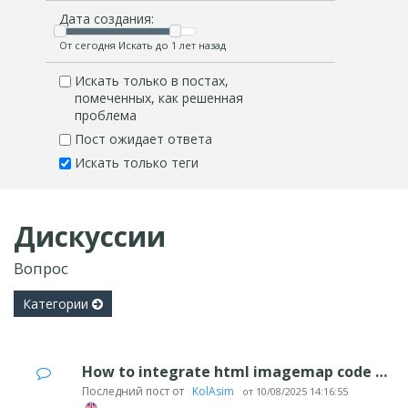
Дата создания:
От сегодня Искать до 1 лет назад
Искать только в постах,
помеченных, как решенная
проблема
Пост ожидает ответа
Искать только теги
Дискуссии
Вопрос
Категории
How to integrate html imagemap code into website X5
Последний пост от
‪ KolAsim ‪ ‪
от
10/08/2025 14:16:55