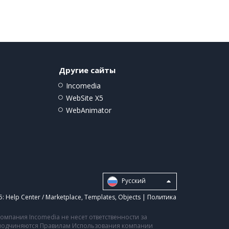
Другие сайты
Incomedia
WebSite X5
WebAnimator
Pусский
5:
Help Center / Marketplace
,
Templates
,
Objects
|
Политика
мпания Incomedia не несет ответственности за
а подчиняются Правилам Использования компании