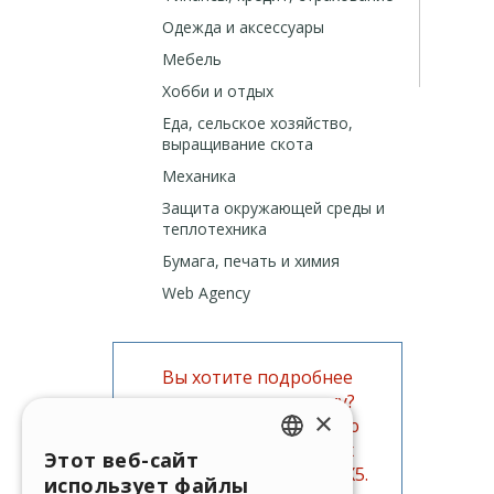
Одежда и аксессуары
Мебель
Хобби и отдых
Еда, сельское хозяйство,
выращивание скота
Механика
Защита окружающей среды и
теплотехника
Бумага, печать и химия
Web Agency
Вы хотите подробнее
изучить данную тему?
×
Поищите информацию
также в официальных
Этот веб-сайт
ENGLISH
руководствах WebSite X5.
использует файлы