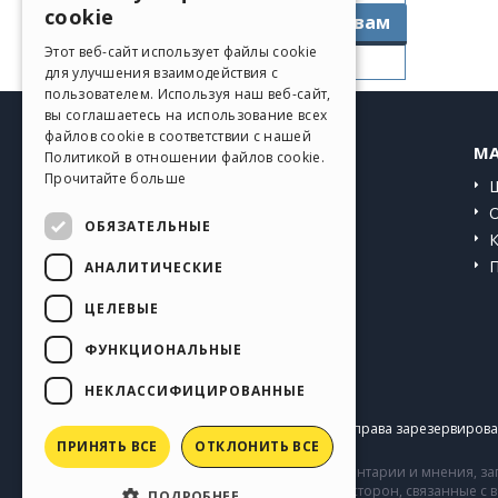
ITALIAN
cookie
Перейти к руководствам
GERMAN
Этот веб-сайт использует файлы cookie
для улучшения взаимодействия с
SPANISH
пользователем. Используя наш веб-сайт,
вы соглашаетесь на использование всех
PORTUGUESE
файлов cookie в соответствии с нашей
HELP CENTER
MA
Политикой в ​​отношении файлов cookie.
POLISH
Прочитайте больше
Инструкции
RUSSIAN
Сообщество
ОБЯЗАТЕЛЬНЫЕ
FRENCH
Сайты пользователей
АНАЛИТИЧЕСКИЕ
ЦЕЛЕВЫЕ
ФУНКЦИОНАЛЬНЫЕ
НЕКЛАССИФИЦИРОВАННЫЕ
Copyright © 2026
Incomedia s.r.l.
Все права зарезервирован
ПРИНЯТЬ ВСЕ
ОТКЛОНИТЬ ВСЕ
Сайт содержит информацию, комментарии и мнения, заг
комментарии и поведение третьих сторон, связанные с
ПОДРОБНЕЕ