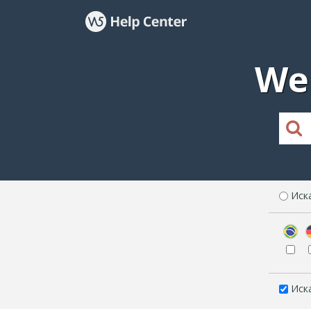
We
Иск
Иск