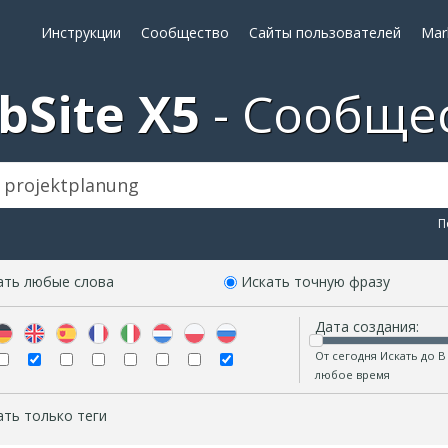
Инструкции
Сообщество
Сайты пользователей
Mar
bSite X5
Сообще
П
ать любые слова
Искать точную фразу
Дата создания:
От сегодня Искать до В
любое время
ать только теги