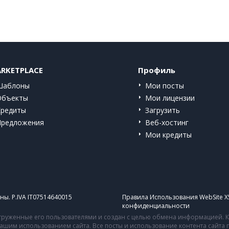
RKETPLACE
Профиль
Шаблоны
Мои посты
Объекты
Мои лицензии
Кредиты
Загрузить
Предложения
Веб-хостинг
Мои кредиты
ы. P.IVA IT07514640015
Правила Использования WebSite X
конфиденциальности
руженные его пользователями и создан с целью обмена информацией. Ко
 вашим использованием сайта. Все посты и использование контента сайт