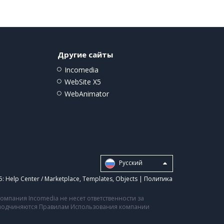
Другие сайты
Incomedia
WebSite X5
WebAnimator
Pусский
5:
Help Center / Marketplace
,
Templates
,
Objects
|
Политика
мпания Incomedia не несет ответственности за
а подчиняются Правилам Использования компании