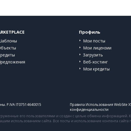
RKETPLACE
Профиль
Шаблоны
Мои посты
Объекты
Мои лицензии
Кредиты
Загрузить
Предложения
Веб-хостинг
Мои кредиты
ы. P.IVA IT07514640015
Правила Использования WebSite X
конфиденциальности
руженные его пользователями и создан с целью обмена информацией. Ко
 вашим использованием сайта. Все посты и использование контента сайт