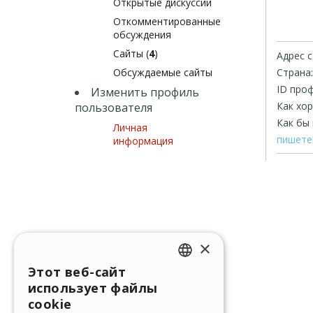
Открытые дискуссии
Откомментированные
обсуждения
Сайты (
4
)
Адрес с
Обсуждаемые сайты
Страна:
ID проф
Изменить профиль
Как хо
пользователя
Как бы 
Личная
пишете
информация
×
Этот веб-сайт
ENGLISH
использует файлы
ITALIAN
cookie