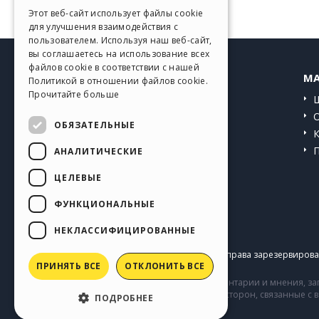
GERMAN
Этот веб-сайт использует файлы cookie
для улучшения взаимодействия с
SPANISH
пользователем. Используя наш веб-сайт,
вы соглашаетесь на использование всех
PORTUGUESE
файлов cookie в соответствии с нашей
HELP CENTER
MA
Политикой в ​​отношении файлов cookie.
POLISH
Прочитайте больше
Инструкции
RUSSIAN
Сообщество
ОБЯЗАТЕЛЬНЫЕ
FRENCH
Сайты пользователей
АНАЛИТИЧЕСКИЕ
ЦЕЛЕВЫЕ
ФУНКЦИОНАЛЬНЫЕ
НЕКЛАССИФИЦИРОВАННЫЕ
Copyright © 2026
Incomedia s.r.l.
Все права зарезервирован
ПРИНЯТЬ ВСЕ
ОТКЛОНИТЬ ВСЕ
Сайт содержит информацию, комментарии и мнения, заг
комментарии и поведение третьих сторон, связанные с
ПОДРОБНЕЕ
Incomedia.