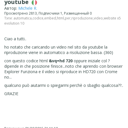
youtube
Автор:
Michele R.
Просмотрено 2813, Подписчики 1, Размещенный 0
Тэги:
automatica
,
codice
,
embed
,
html
,
per
,
riproduzione
,
video
,
website x5
evolution 10
Ciao a tutti..
ho notato che caricando un video nel sito da youtube la
riproduzione viene in automatico a risoluzione bassa. (360)
con questo codice html
&vq=hd 720
oppure iniziale col ?
dipende in che posizione finisce...noto che aprendo con browser
Explorer Funziona e il video si riproduce in HD720 con Crome
no...
qualcuno può aiutarmi o spiegarmi perchè o sbaglio qualcosa??..
GRAZIE