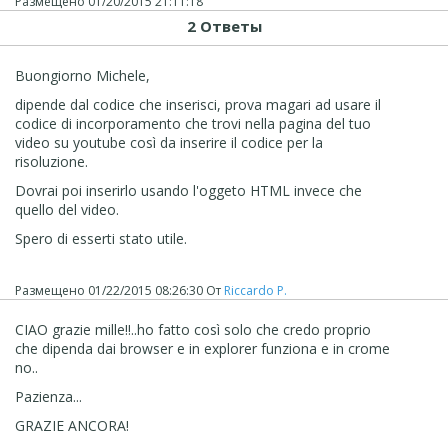
Размещено
01/20/2015 21:11:18
2 Ответы
Buongiorno Michele,
dipende dal codice che inserisci, prova magari ad usare il
codice di incorporamento che trovi nella pagina del tuo
video su youtube così da inserire il codice per la
risoluzione.
Dovrai poi inserirlo usando l'oggeto HTML invece che
quello del video.
Spero di esserti stato utile.
Размещено
01/22/2015 08:26:30
От
Riccardo P.
CIAO grazie mille!!..ho fatto così solo che credo proprio
che dipenda dai browser e in explorer funziona e in crome
no..
Pazienza...
GRAZIE ANCORA!