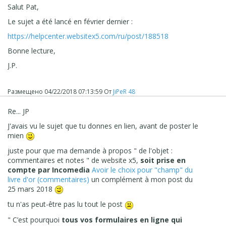
Salut Pat,
Le sujet a été lancé en février dernier :
https://helpcenter.websitex5.com/ru/post/188518
Bonne lecture,
J.P.
Размещено
04/22/2018 07:13:59
От
JiPeR 48
Re... JP
J'avais vu le sujet que tu donnes en lien, avant de poster le
mien
juste pour que ma demande à propos " de l'objet :
commentaires et notes " de website x5,
soit prise en
compte par
Incomedia
Avoir le choix pour "champ" du
livre d'or (commentaires)
un complément à mon post du
25 mars 2018
tu n'as peut-être pas lu tout le post
" C’est pourquoi
tous vos formulaires en ligne qui