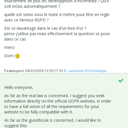
exactement de plus les développeurs d'Incomedia ? Qu'il
soit inclus automatiquement ?
quelle est selon vous le texte à mettre pour être en regle
avec ce fameux RGPD ?
Est ce davantage dans le cas d'un livre d'or ?
perso j'utilise pas mais effectivement la question se pose
dans ce cas
merci
Dom
Размещено
04/23/2018 12:50:17
От
B. Laurianne Et Dominique
Hello everyone,
As far as the real law is concerned, I suggest you seek
information directly on the official GDPR website, in order
to have a full vision of all the requirements for your
website to be fully compatible with it.
As far as the guestbook is concerned, I would like to
suggest this: