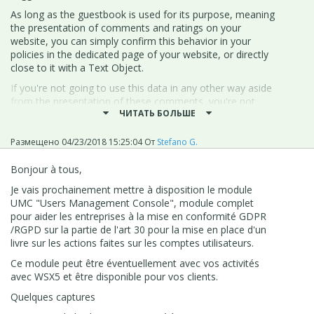
As long as the guestbook is used for its purpose, meaning
the presentation of comments and ratings on your
website, you can simply confirm this behavior in your
policies in the dedicated page of your website, or directly
close to it with a Text Object.
If you're not going to use this data in any other way aside
from the presentation of these comments, you're not
ЧИТАТЬ БОЛЬШЕ
going to need to ask for any further specific consent to
the user.
Размещено
04/23/2018 15:25:04
От
Stefano G.
If you wish, you can specify this to the user so that he is
informed about the fact that his data won't be sent
Bonjour à tous,
anywhere.
Je vais prochainement mettre à disposition le module
Let me know if I can provide further clarification
UMC "Users Management Console", module complet
Thank you
pour aider les entreprises à la mise en conformité GDPR
/RGPD sur la partie de l'art 30 pour la mise en place d'un
Stefano
livre sur les actions faites sur les comptes utilisateurs.
GOOGLE TRANSLATE ---
Ce module peut être éventuellement avec vos activités
Bonjour à tous,
avec WSX5 et être disponible pour vos clients.
En ce qui concerne la loi réelle, je vous suggère de
Quelques captures
rechercher des informations directement sur le site officiel