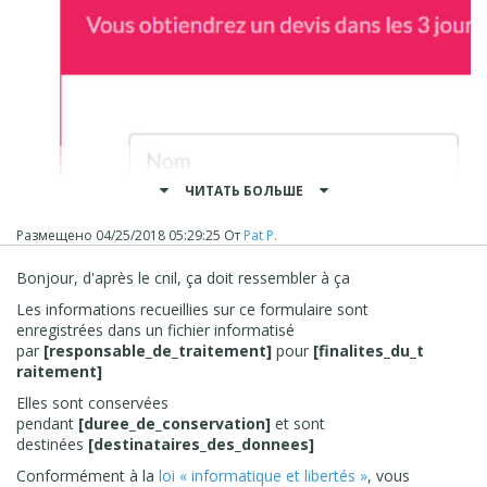
ЧИТАТЬ БОЛЬШЕ
Размещено
04/25/2018 05:29:25
От
Pat P.
Un dashboard complet.
Bonjour, d'après le cnil, ça doit ressembler à ça
Les informations recueillies sur ce formulaire sont
enregistrées dans un fichier informatisé
par
[responsable_de_traitement]
pour
[finalites_du_t
raitement]
Elles sont conservées
pendant
[duree_de_conservation]
et sont
destinées
[destinataires_des_donnees]
Conformément à la
loi « informatique et libertés »
, vous