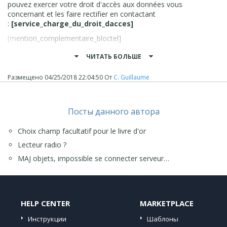
pouvez exercer votre droit d'accès aux données vous
concernant et les faire rectifier en contactant
:
[service_charge_du_droit_dacces]
[mention_complementaire_bloctel]
Et les liens doivent fonctionner !
ЧИТАТЬ БОЛЬШЕ
sources ici
N'hésitez pas à me contacter si besoin.
Размещено
04/25/2018 22:04:50
От
C. Guillaume
https://www.cnil.fr/fr/modele/mention/formulaire-de-
Cordialement
collecte-de-donnees-personnelles
Comment mettre ça sur un formulaire ?
Посты данного автора
Commencent à m'ennerver avec toutes leurs normes...
Choix champ facultatif pour le livre d'or
On à tous des smartphones avec GPS , micros et
Lecteur radio ?
caméra... Il n'y a plus de vie privée
MAJ objets, impossible se connecter serveur…
Aujourdhui tu vas dans des toilettes publiques, tu reçoit
@+ pat
une notification des papiers toilettes lotus pour t'indiquer
une promo...
HELP CENTER
MARKETPLACE
Инструкции
Шаблоны