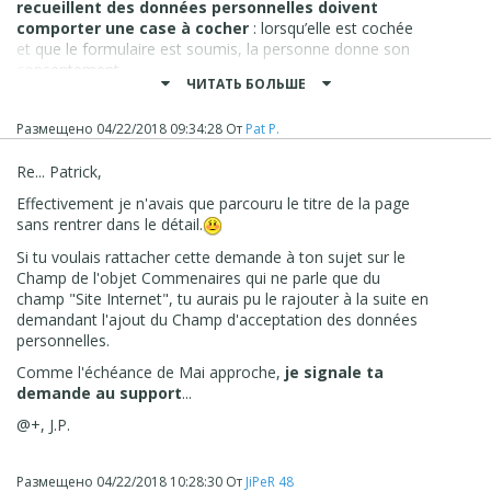
recueillent des données personnelles doivent
comporter une case à cocher
: lorsqu’elle est cochée
et que le formulaire est soumis, la personne donne son
consentement.
ЧИТАТЬ БОЛЬШЕ
------>
Cette case à cocher doit être configurée comme un
champ obligatoire. Si la case n’est pas cochée, le
Размещено
04/22/2018 09:34:28
От
Pat P.
formulaire ne peut pas être soumis.
Re... Patrick,
La case à cocher obligatoire sert de moyen de recueillir de
la part de l’internaute la manifestation de sa volonté à
Effectivement je n'avais que parcouru le titre de la page
accepter l’utilisation de ses données personnelles."
sans rentrer dans le détail.
@+ et bonne lecture dominicale
Patrick
Si tu voulais rattacher cette demande à ton sujet sur le
Champ de l'objet Commenaires qui ne parle que du
champ "Site Internet", tu aurais pu le rajouter à la suite en
demandant l'ajout du Champ d'acceptation des données
personnelles.
Comme l'échéance de Mai approche,
je signale ta
demande au support
...
@+, J.P.
Размещено
04/22/2018 10:28:30
От
JiPeR 48