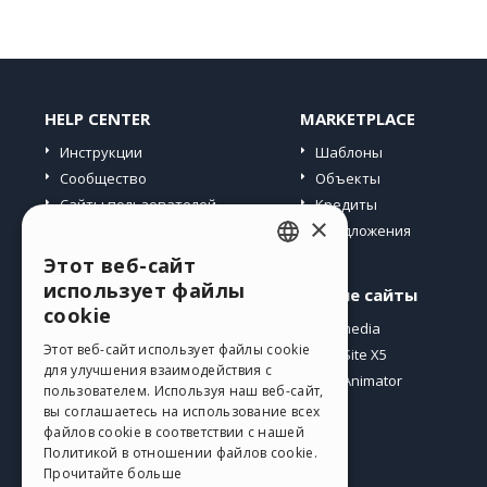
HELP CENTER
MARKETPLACE
Инструкции
Шаблоны
Сообщество
Объекты
Сайты пользователей
Кредиты
×
Предложения
Этот веб-сайт
ENGLISH
использует файлы
Профиль
Другие сайты
ITALIAN
cookie
Мои посты
Incomedia
GERMAN
Этот веб-сайт использует файлы cookie
Мои лицензии
WebSite X5
для улучшения взаимодействия с
Загрузить
WebAnimator
SPANISH
пользователем. Используя наш веб-сайт,
Веб-хостинг
вы соглашаетесь на использование всех
PORTUGUESE
файлов cookie в соответствии с нашей
Мои кредиты
Политикой в ​​отношении файлов cookie.
POLISH
Прочитайте больше