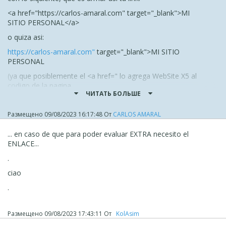
<
a
href
="https://carlos-amaral.com"
target
="_blank"
>
MI
SITIO PERSONAL
<
/a
>
o quiza asi:
https://carlos-amaral.com"
target
="_blank"
>MI SITIO
PERSONAL
(ya que posiblemente el <a href=" lo agrega WebSite X5 al
codigo de la pagina.
ЧИТАТЬ БОЛЬШЕ
Los parametros disponibles son estos:
Размещено
09/08/2023 16:17:48
От
CARLOS AMARAL
... en caso de que para poder evaluar EXTRA necesito el
ENLACE...
.
ciao
.
https://www.w3schools.com/tags/att_a_target.asp
Puedes probar y comentanos si te ha funcionado...
Размещено
09/08/2023 17:43:11
От
‪ KolAsim ‪ ‪
Seguramente KolAsim pueda confirmar si se puede hacer