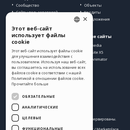
Сообщество
Объекты
Сайты пользователей
Кредиты
×
Предложения
Этот веб-сайт
ENGLISH
использует файлы
Профиль
Другие сайты
ITALIAN
cookie
Мои посты
Incomedia
GERMAN
Этот веб-сайт использует файлы cookie
Мои лицензии
WebSite X5
для улучшения взаимодействия с
Загрузить
WebAnimator
SPANISH
пользователем. Используя наш веб-сайт,
Веб-хостинг
вы соглашаетесь на использование всех
PORTUGUESE
Мои кредиты
файлов cookie в соответствии с нашей
Политикой в ​​отношении файлов cookie.
POLISH
Прочитайте больше
RUSSIAN
ОБЯЗАТЕЛЬНЫЕ
FRENCH
АНАЛИТИЧЕСКИЕ
Pусский
ЦЕЛЕВЫЕ
Incomedia s.r.l.
Copyright © 2026
Все права зарезервированы.
P.IVA IT07514640015
ФУНКЦИОНАЛЬНЫЕ
Help Center / Marketplace
Правила Использования WebSite X5:
,