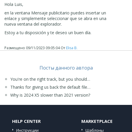
esto...
Hola Luis,
Saludos colega!
en la ventana Mensaje publicitario puedes insertar un
enlace y simplemente seleccionar que se abra en una
Carlos A.
nueva ventana del explorador.
Estoy a tu disposición y te deseo un buen día.
Размещено
09/11/2023 09:05:04
От
Elisa B.
Посты данного автора
You're on the right track, but you should…
Thanks for giving us back the default file…
Why is 2024 X5 slower than 2021 version?
HELP CENTER
MARKETPLACE
Инструкции
Шаблоны