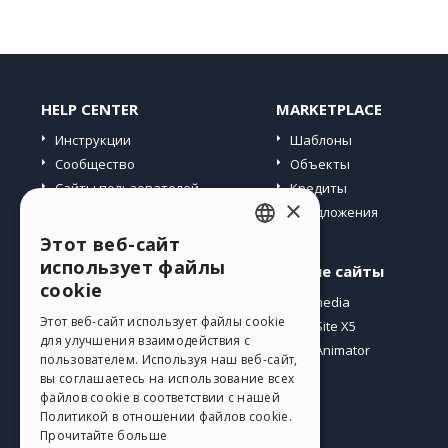
HELP CENTER
MARKETPLACE
Инструкции
Шаблоны
Сообщество
Объекты
Сайты пользователей
Кредиты
×
Предложения
Этот веб-сайт
ENGLISH
использует файлы
Профиль
Другие сайты
ITALIAN
cookie
Мои посты
Incomedia
GERMAN
Этот веб-сайт использует файлы cookie
Мои лицензии
WebSite X5
для улучшения взаимодействия с
Загрузить
WebAnimator
SPANISH
пользователем. Используя наш веб-сайт,
Веб-хостинг
вы соглашаетесь на использование всех
PORTUGUESE
файлов cookie в соответствии с нашей
Мои кредиты
Политикой в ​​отношении файлов cookie.
POLISH
Прочитайте больше