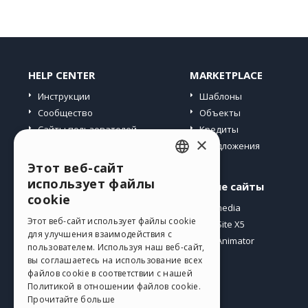
HELP CENTER
MARKETPLACE
Инструкции
Шаблоны
Сообщество
Объекты
Сайты пользователей
Кредиты
×
Предложения
Этот веб-сайт
ENGLISH
использует файлы
Профиль
Другие сайты
ITALIAN
cookie
Мои посты
Incomedia
GERMAN
Этот веб-сайт использует файлы cookie
Мои лицензии
WebSite X5
для улучшения взаимодействия с
Загрузить
WebAnimator
SPANISH
пользователем. Используя наш веб-сайт,
Веб-хостинг
вы соглашаетесь на использование всех
PORTUGUESE
файлов cookie в соответствии с нашей
Мои кредиты
Политикой в ​​отношении файлов cookie.
POLISH
Прочитайте больше