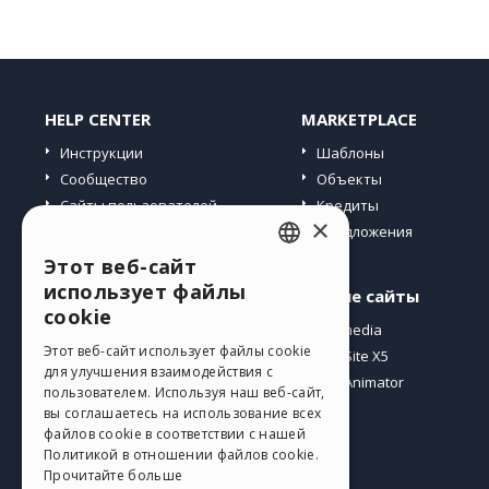
HELP CENTER
MARKETPLACE
Инструкции
Шаблоны
Сообщество
Объекты
Сайты пользователей
Кредиты
×
Предложения
Этот веб-сайт
ENGLISH
использует файлы
Профиль
Другие сайты
ITALIAN
cookie
Мои посты
Incomedia
GERMAN
Этот веб-сайт использует файлы cookie
Мои лицензии
WebSite X5
для улучшения взаимодействия с
Загрузить
WebAnimator
SPANISH
пользователем. Используя наш веб-сайт,
Веб-хостинг
вы соглашаетесь на использование всех
PORTUGUESE
файлов cookie в соответствии с нашей
Мои кредиты
Политикой в ​​отношении файлов cookie.
POLISH
Прочитайте больше