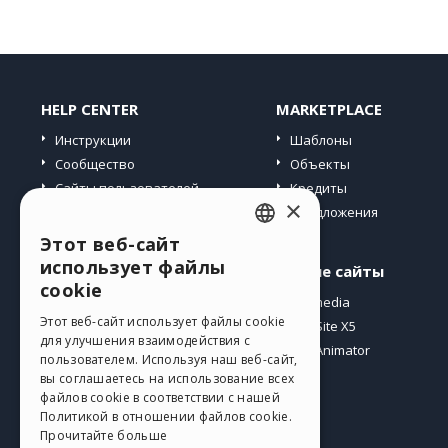
HELP CENTER
MARKETPLACE
Инструкции
Шаблоны
Сообщество
Объекты
Сайты пользователей
Кредиты
×
Предложения
Этот веб-сайт
ENGLISH
использует файлы
Профиль
Другие сайты
ITALIAN
cookie
Мои посты
Incomedia
GERMAN
Этот веб-сайт использует файлы cookie
Мои лицензии
WebSite X5
для улучшения взаимодействия с
Загрузить
WebAnimator
SPANISH
пользователем. Используя наш веб-сайт,
Веб-хостинг
вы соглашаетесь на использование всех
PORTUGUESE
файлов cookie в соответствии с нашей
Мои кредиты
Политикой в ​​отношении файлов cookie.
POLISH
Прочитайте больше