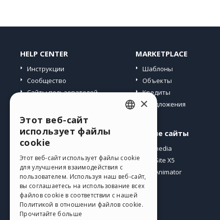
HELP CENTER
MARKETPLACE
Инструкции
Шаблоны
Сообщество
Объекты
Сайты пользователей
Кредиты
×
Предложения
Этот веб-сайт
ENGLISH
использует файлы
Профиль
Другие сайты
ITALIAN
cookie
Мои посты
Incomedia
GERMAN
Этот веб-сайт использует файлы cookie
Мои лицензии
WebSite X5
для улучшения взаимодействия с
Загрузить
WebAnimator
SPANISH
пользователем. Используя наш веб-сайт,
Веб-хостинг
вы соглашаетесь на использование всех
PORTUGUESE
файлов cookie в соответствии с нашей
Мои кредиты
Политикой в ​​отношении файлов cookie.
POLISH
Прочитайте больше