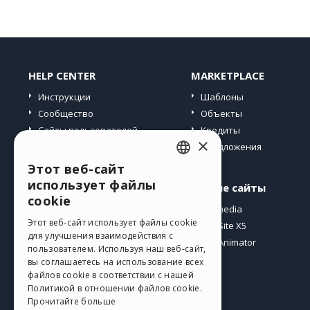
HELP CENTER
MARKETPLACE
Инструкции
Шаблоны
Сообщество
Объекты
Сайты пользователей
Кредиты
×
Предложения
Этот веб-сайт
ENGLISH
использует файлы
Профиль
Другие сайты
ITALIAN
cookie
Мои посты
Incomedia
GERMAN
Этот веб-сайт использует файлы cookie
Мои лицензии
WebSite X5
для улучшения взаимодействия с
Загрузить
WebAnimator
SPANISH
пользователем. Используя наш веб-сайт,
Веб-хостинг
вы соглашаетесь на использование всех
PORTUGUESE
файлов cookie в соответствии с нашей
Мои кредиты
Политикой в ​​отношении файлов cookie.
POLISH
Прочитайте больше