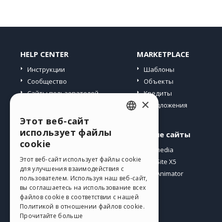
HELP CENTER
MARKETPLACE
Инструкции
Шаблоны
Сообщество
Объекты
Сайты пользователей
Кредиты
×
Предложения
Этот веб-сайт
ENGLISH
использует файлы
Профиль
Другие сайты
ITALIAN
cookie
Мои посты
Incomedia
GERMAN
Этот веб-сайт использует файлы cookie
Мои лицензии
WebSite X5
для улучшения взаимодействия с
Загрузить
WebAnimator
SPANISH
пользователем. Используя наш веб-сайт,
Веб-хостинг
вы соглашаетесь на использование всех
PORTUGUESE
файлов cookie в соответствии с нашей
Мои кредиты
Политикой в ​​отношении файлов cookie.
POLISH
Прочитайте больше