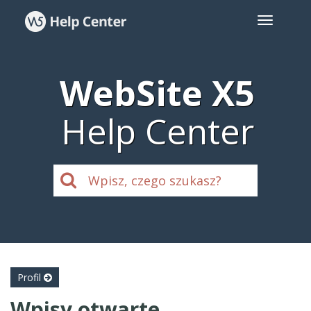
WebSite X5
Help Center
Profil
Wpisy otwarte