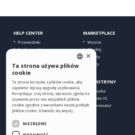
HELP CENTER
MARKETPLACE
Przewodniki
Wzorce
Społeczność
Obiekty
×
Witryny użytkowników
Punkty
Oferty
Ta strona używa plików
ENGLISH
cookie
ITALIAN
PROFIL
INNE WITRYNY
Ta strona korzysta z plików cookie, aby
zapewnić lepszą wygodę użytkowania.
GERMAN
Moje wpisy
Incomedia
Korzystając z tej strony, wyrażasz zgodę na
Moje licencje
WebSite X5
SPANISH
używanie przez nas wszystkich plików
cookie zgodnie z warunkami naszej polityki
Pobieranie
WebAnimator
PORTUGUESE
plików cookie.
Dowiedz się więcej
Web hosting
POLISH
Moje punkty
NIEZBĘDNE
RUSSIAN
WYDAJNOŚĆ