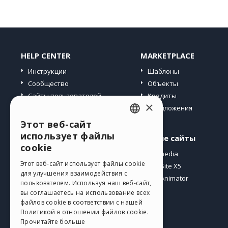
HELP CENTER
MARKETPLACE
Инструкции
Шаблоны
Сообщество
Объекты
Сайты пользователей
Кредиты
×
Предложения
Этот веб-сайт
ENGLISH
использует файлы
Профиль
Другие сайты
ITALIAN
cookie
Мои посты
Incomedia
GERMAN
Этот веб-сайт использует файлы cookie
Мои лицензии
WebSite X5
для улучшения взаимодействия с
Загрузить
WebAnimator
SPANISH
пользователем. Используя наш веб-сайт,
Веб-хостинг
вы соглашаетесь на использование всех
PORTUGUESE
файлов cookie в соответствии с нашей
Мои кредиты
Политикой в ​​отношении файлов cookie.
POLISH
Прочитайте больше