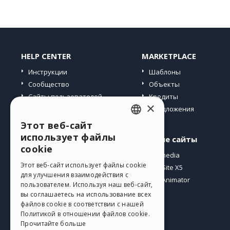
HELP CENTER
MARKETPLACE
Инструкции
Шаблоны
Сообщество
Объекты
Сайты пользователей
Кредиты
×
Предложения
Этот веб-сайт
ENGLISH
использует файлы
Профиль
Другие сайты
ITALIAN
cookie
Мои посты
Incomedia
GERMAN
Этот веб-сайт использует файлы cookie
Мои лицензии
WebSite X5
для улучшения взаимодействия с
Загрузить
WebAnimator
SPANISH
пользователем. Используя наш веб-сайт,
Веб-хостинг
вы соглашаетесь на использование всех
PORTUGUESE
файлов cookie в соответствии с нашей
Мои кредиты
Политикой в ​​отношении файлов cookie.
POLISH
Прочитайте больше