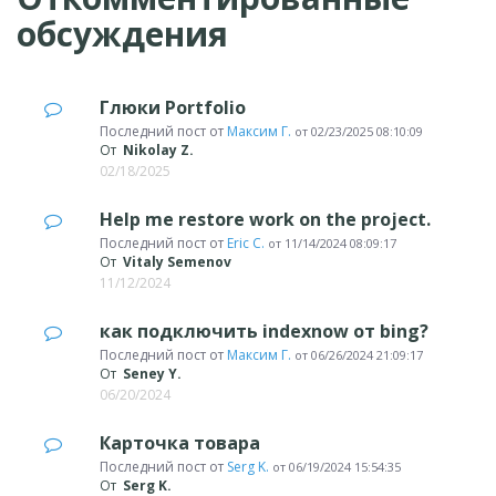
обсуждения
Глюки Portfolio
Последний пост от
Максим Г.
от
02/23/2025 08:10:09
От
Nikolay Z.
02/18/2025
Help me restore work on the project.
Последний пост от
Eric C.
от
11/14/2024 08:09:17
От
Vitaly Semenov
11/12/2024
как подключить indexnow от bing?
Последний пост от
Максим Г.
от
06/26/2024 21:09:17
От
Seney Y.
06/20/2024
Карточка товара
Последний пост от
Serg K.
от
06/19/2024 15:54:35
От
Serg K.