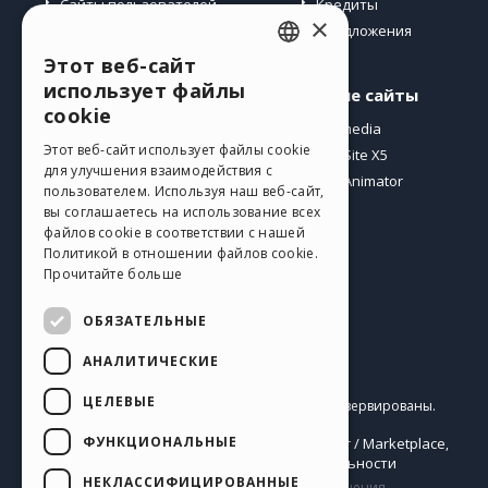
Сайты пользователей
Кредиты
×
Предложения
Этот веб-сайт
ENGLISH
использует файлы
Профиль
Другие сайты
ITALIAN
cookie
Мои посты
Incomedia
GERMAN
Этот веб-сайт использует файлы cookie
Мои лицензии
WebSite X5
для улучшения взаимодействия с
Загрузить
WebAnimator
SPANISH
пользователем. Используя наш веб-сайт,
Веб-хостинг
вы соглашаетесь на использование всех
PORTUGUESE
файлов cookie в соответствии с нашей
Мои кредиты
Политикой в ​​отношении файлов cookie.
POLISH
Прочитайте больше
RUSSIAN
ОБЯЗАТЕЛЬНЫЕ
FRENCH
АНАЛИТИЧЕСКИЕ
Pусский
ЦЕЛЕВЫЕ
Incomedia s.r.l.
Copyright © 2026
Все права зарезервированы.
P.IVA IT07514640015
ФУНКЦИОНАЛЬНЫЕ
Help Center / Marketplace
Правила Использования WebSite X5:
,
Templates
Objects
Политика конфиденциальности
,
|
НЕКЛАССИФИЦИРОВАННЫЕ
Сайт содержит информацию, комментарии и мнения,