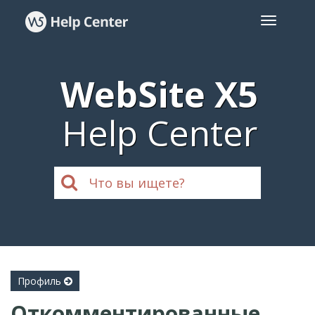
WebSite X5
Help Center
Профиль
Откомментированные