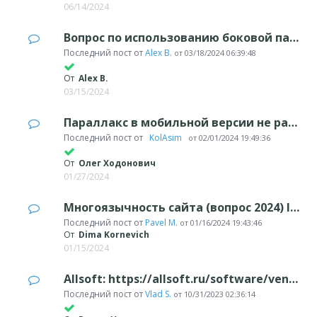
06/14/2024
Вопрос по использованию боковой панели
Последний пост от
Alex B.
от
03/18/2024 06:39:48
От
Alex B.
03/15/2024
Параллакс в мобильной версии не работает
Последний пост от
‪ KolAsim ‪ ‪
от
02/01/2024 19:49:36
От
Олег Ходонович
01/27/2024
Многоязычность сайта (вопрос 2024) language site
Последний пост от
Pavel M.
от
01/16/2024 19:43:46
От
Dima Kornevich
01/15/2024
Allsoft: https://allsoft.ru/software/vendors/incomedia/
Последний пост от
Vlad S.
от
10/31/2023 02:36:14