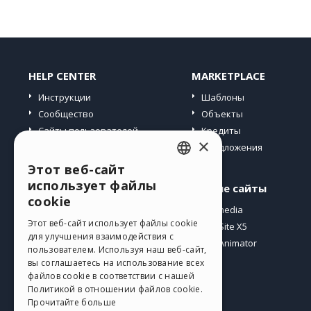
HELP CENTER
MARKETPLACE
Инструкции
Шаблоны
Сообщество
Объекты
Сайты пользователей
Кредиты
×
Предложения
Этот веб-сайт
ENGLISH
использует файлы
Профиль
Другие сайты
ITALIAN
cookie
Мои посты
Incomedia
GERMAN
Этот веб-сайт использует файлы cookie
Мои лицензии
WebSite X5
для улучшения взаимодействия с
Загрузить
WebAnimator
SPANISH
пользователем. Используя наш веб-сайт,
Веб-хостинг
вы соглашаетесь на использование всех
PORTUGUESE
файлов cookie в соответствии с нашей
Мои кредиты
Политикой в ​​отношении файлов cookie.
POLISH
Прочитайте больше