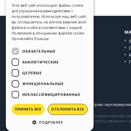
GERMAN
Этот веб-сайт использует файлы cookie
для улучшения взаимодействия с
SPANISH
пользователем. Используя наш веб-сайт,
вы соглашаетесь на использование всех
PORTUGUESE
файлов cookie в соответствии с нашей
HELP CENTER
MA
Политикой в ​​отношении файлов cookie.
POLISH
Прочитайте больше
Инструкции
RUSSIAN
Сообщество
ОБЯЗАТЕЛЬНЫЕ
FRENCH
Сайты пользователей
АНАЛИТИЧЕСКИЕ
ЦЕЛЕВЫЕ
ФУНКЦИОНАЛЬНЫЕ
НЕКЛАССИФИЦИРОВАННЫЕ
Copyright © 2026
Incomedia s.r.l.
Все права зарезервирован
ПРИНЯТЬ ВСЕ
ОТКЛОНИТЬ ВСЕ
Сайт содержит информацию, комментарии и мнения, заг
комментарии и поведение третьих сторон, связанные с
ПОДРОБНЕЕ
Incomedia.