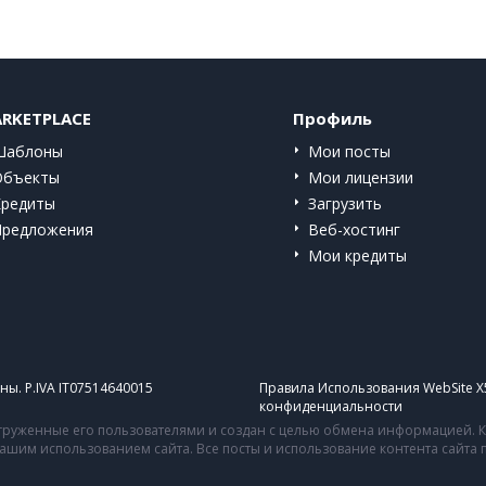
RKETPLACE
Профиль
Шаблоны
Мои посты
Объекты
Мои лицензии
Кредиты
Загрузить
Предложения
Веб-хостинг
Мои кредиты
ы. P.IVA IT07514640015
Правила Использования WebSite X
конфиденциальности
руженные его пользователями и создан с целью обмена информацией. Ко
 вашим использованием сайта. Все посты и использование контента сайт