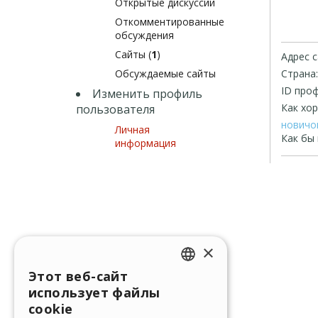
Открытые дискуссии
Откомментированные
обсуждения
Сайты (
1
)
Адрес с
Обсуждаемые сайты
Страна:
ID проф
Изменить профиль
Как хо
пользователя
новичок
Личная
Как бы 
информация
×
Этот веб-сайт
ENGLISH
использует файлы
ITALIAN
cookie