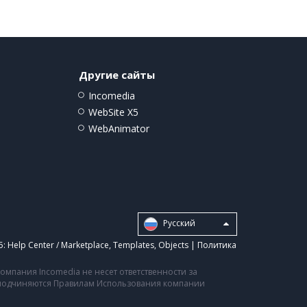
Другие сайты
Incomedia
WebSite X5
WebAnimator
Pусский
5:
Help Center / Marketplace
,
Templates
,
Objects
|
Политика
мпания Incomedia не несет ответственности за
а подчиняются Правилам Использования компании