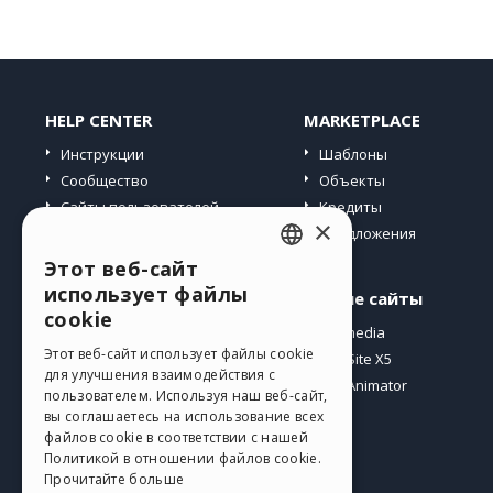
HELP CENTER
MARKETPLACE
Инструкции
Шаблоны
Сообщество
Объекты
Сайты пользователей
Кредиты
×
Предложения
Этот веб-сайт
ENGLISH
использует файлы
Профиль
Другие сайты
ITALIAN
cookie
Мои посты
Incomedia
GERMAN
Этот веб-сайт использует файлы cookie
Мои лицензии
WebSite X5
для улучшения взаимодействия с
Загрузить
WebAnimator
SPANISH
пользователем. Используя наш веб-сайт,
Веб-хостинг
вы соглашаетесь на использование всех
PORTUGUESE
файлов cookie в соответствии с нашей
Мои кредиты
Политикой в ​​отношении файлов cookie.
POLISH
Прочитайте больше