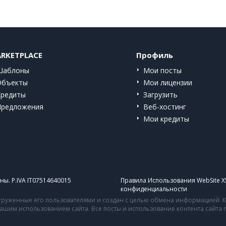
RKETPLACE
Профиль
Шаблоны
Мои посты
Объекты
Мои лицензии
Кредиты
Загрузить
Предложения
Веб-хостинг
Мои кредиты
ы. P.IVA IT07514640015
Правила Использования WebSite X
конфиденциальности
руженные его пользователями и создан с целью обмена информацией. Ко
 вашим использованием сайта. Все посты и использование контента сайт