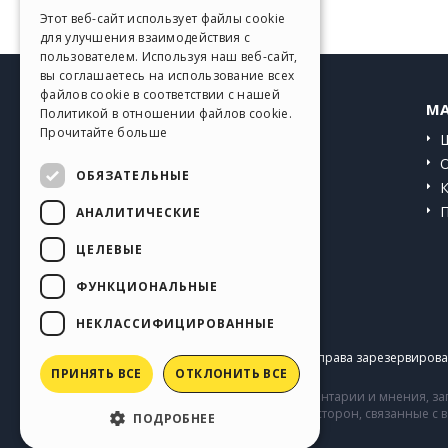
GERMAN
Этот веб-сайт использует файлы cookie
для улучшения взаимодействия с
SPANISH
пользователем. Используя наш веб-сайт,
вы соглашаетесь на использование всех
PORTUGUESE
файлов cookie в соответствии с нашей
HELP CENTER
MA
Политикой в ​​отношении файлов cookie.
POLISH
Прочитайте больше
Инструкции
RUSSIAN
Сообщество
ОБЯЗАТЕЛЬНЫЕ
FRENCH
Сайты пользователей
АНАЛИТИЧЕСКИЕ
ЦЕЛЕВЫЕ
ФУНКЦИОНАЛЬНЫЕ
НЕКЛАССИФИЦИРОВАННЫЕ
Copyright © 2026
Incomedia s.r.l.
Все права зарезервирован
ПРИНЯТЬ ВСЕ
ОТКЛОНИТЬ ВСЕ
Сайт содержит информацию, комментарии и мнения, заг
комментарии и поведение третьих сторон, связанные с
ПОДРОБНЕЕ
Incomedia.