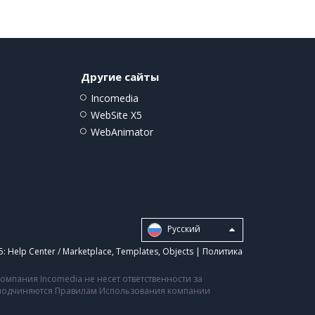
Другие сайты
Incomedia
WebSite X5
WebAnimator
Pусский
5:
Help Center / Marketplace
,
Templates
,
Objects
|
Политика
мпания Incomedia не несет ответственности за
а подчиняются Правилам Использования компании