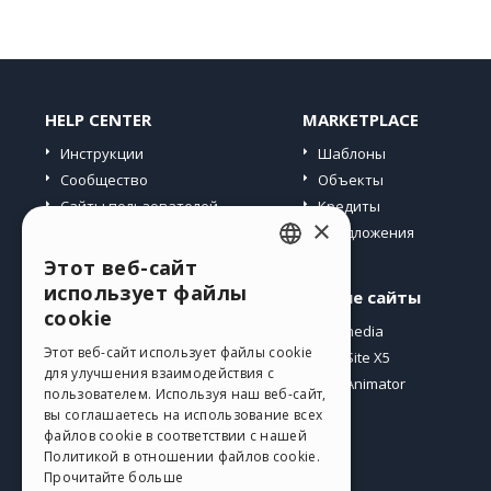
HELP CENTER
MARKETPLACE
Инструкции
Шаблоны
Сообщество
Объекты
Сайты пользователей
Кредиты
×
Предложения
Этот веб-сайт
ENGLISH
использует файлы
Профиль
Другие сайты
ITALIAN
cookie
Мои посты
Incomedia
GERMAN
Этот веб-сайт использует файлы cookie
Мои лицензии
WebSite X5
для улучшения взаимодействия с
Загрузить
WebAnimator
SPANISH
пользователем. Используя наш веб-сайт,
Веб-хостинг
вы соглашаетесь на использование всех
PORTUGUESE
файлов cookie в соответствии с нашей
Мои кредиты
Политикой в ​​отношении файлов cookie.
POLISH
Прочитайте больше