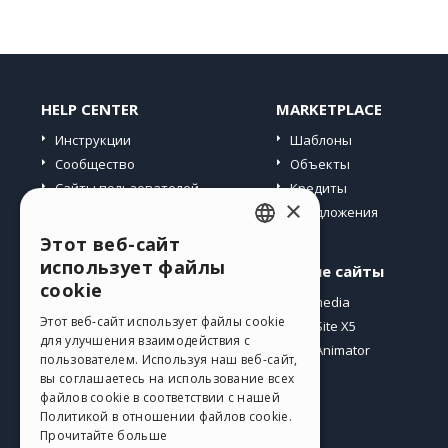
HELP CENTER
MARKETPLACE
Инструкции
Шаблоны
Сообщество
Объекты
Сайты пользователей
Кредиты
×
Предложения
Этот веб-сайт
ENGLISH
использует файлы
Профиль
Другие сайты
ITALIAN
cookie
Мои посты
Incomedia
GERMAN
Этот веб-сайт использует файлы cookie
Мои лицензии
WebSite X5
для улучшения взаимодействия с
Загрузить
WebAnimator
SPANISH
пользователем. Используя наш веб-сайт,
Веб-хостинг
вы соглашаетесь на использование всех
PORTUGUESE
файлов cookie в соответствии с нашей
Мои кредиты
Политикой в ​​отношении файлов cookie.
POLISH
Прочитайте больше