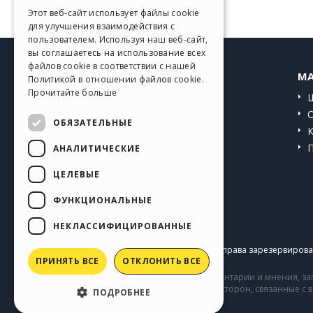
GERMAN
Этот веб-сайт использует файлы cookie
для улучшения взаимодействия с
SPANISH
пользователем. Используя наш веб-сайт,
вы соглашаетесь на использование всех
PORTUGUESE
файлов cookie в соответствии с нашей
HELP CENTER
MA
Политикой в ​​отношении файлов cookie.
POLISH
Прочитайте больше
Инструкции
RUSSIAN
Сообщество
ОБЯЗАТЕЛЬНЫЕ
FRENCH
Сайты пользователей
АНАЛИТИЧЕСКИЕ
ЦЕЛЕВЫЕ
ФУНКЦИОНАЛЬНЫЕ
НЕКЛАССИФИЦИРОВАННЫЕ
Copyright © 2026
Incomedia s.r.l.
Все права зарезервирован
ПРИНЯТЬ ВСЕ
ОТКЛОНИТЬ ВСЕ
Сайт содержит информацию, комментарии и мнения, заг
комментарии и поведение третьих сторон, связанные с
ПОДРОБНЕЕ
Incomedia.