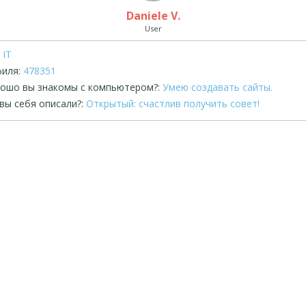
Daniele V.
User
IT
иля:
478351
рошо вы знакомы с компьютером?:
Умею создавать сайты.
вы себя описали?:
Открытый: счастлив получить совет!