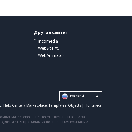
Другие сайты
Incomedia
WebSite X5
WebAnimator
Pусский
5:
Help Center / Marketplace
,
Templates
,
Objects
|
Политика
мпания Incomedia не несет ответственности за
а подчиняются Правилам Использования компании