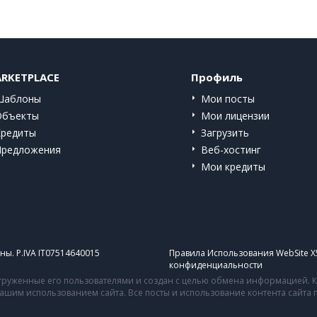
RKETPLACE
Профиль
Шаблоны
Мои посты
Объекты
Мои лицензии
Кредиты
Загрузить
Предложения
Веб-хостинг
Мои кредиты
ы. P.IVA IT07514640015
Правила Использования WebSite X
конфиденциальности
руженные его пользователями и создан с целью обмена информацией. Ко
 вашим использованием сайта. Все посты и использование контента сайт