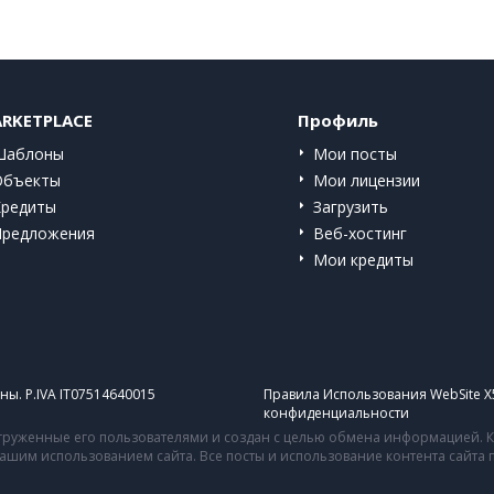
RKETPLACE
Профиль
Шаблоны
Мои посты
Объекты
Мои лицензии
Кредиты
Загрузить
Предложения
Веб-хостинг
Мои кредиты
ы. P.IVA IT07514640015
Правила Использования WebSite X
конфиденциальности
руженные его пользователями и создан с целью обмена информацией. Ко
 вашим использованием сайта. Все посты и использование контента сайт