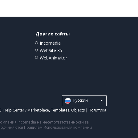
Другие сайты
Incomedia
WebSite X5
WebAnimator
Pусский
5:
Help Center / Marketplace
,
Templates
,
Objects
|
Политика
мпания Incomedia не несет ответственности за
а подчиняются Правилам Использования компании