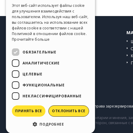
GERMAN
Этот веб-сайт использует файлы cookie
для улучшения взаимодействия с
SPANISH
пользователем. Используя наш веб-сайт,
вы соглашаетесь на использование всех
PORTUGUESE
файлов cookie в соответствии с нашей
HELP CENTER
MA
Политикой в ​​отношении файлов cookie.
POLISH
Прочитайте больше
Инструкции
RUSSIAN
Сообщество
ОБЯЗАТЕЛЬНЫЕ
FRENCH
Сайты пользователей
АНАЛИТИЧЕСКИЕ
ЦЕЛЕВЫЕ
ФУНКЦИОНАЛЬНЫЕ
НЕКЛАССИФИЦИРОВАННЫЕ
Copyright © 2026
Incomedia s.r.l.
Все права зарезервирован
ПРИНЯТЬ ВСЕ
ОТКЛОНИТЬ ВСЕ
Сайт содержит информацию, комментарии и мнения, заг
комментарии и поведение третьих сторон, связанные с
ПОДРОБНЕЕ
Incomedia.