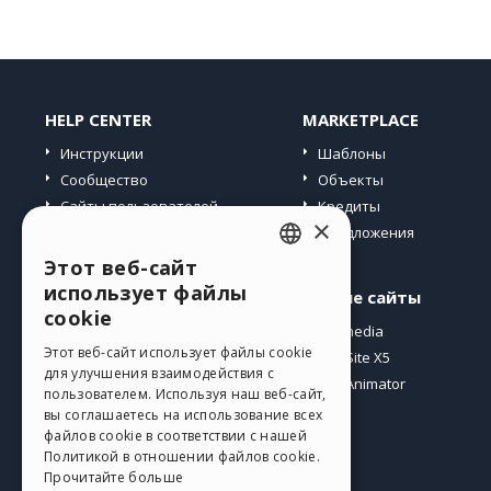
HELP CENTER
MARKETPLACE
Инструкции
Шаблоны
Сообщество
Объекты
Сайты пользователей
Кредиты
×
Предложения
Этот веб-сайт
ENGLISH
использует файлы
Профиль
Другие сайты
ITALIAN
cookie
Мои посты
Incomedia
GERMAN
Этот веб-сайт использует файлы cookie
Мои лицензии
WebSite X5
для улучшения взаимодействия с
Загрузить
WebAnimator
SPANISH
пользователем. Используя наш веб-сайт,
Веб-хостинг
вы соглашаетесь на использование всех
PORTUGUESE
файлов cookie в соответствии с нашей
Мои кредиты
Политикой в ​​отношении файлов cookie.
POLISH
Прочитайте больше