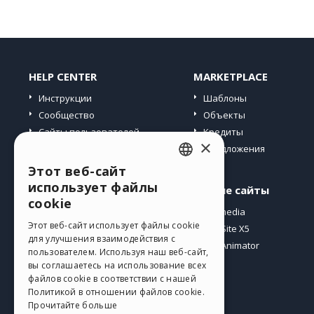
HELP CENTER
MARKETPLACE
Инструкции
Шаблоны
Сообщество
Объекты
Сайты пользователей
Кредиты
×
Предложения
Этот веб-сайт
ENGLISH
использует файлы
Профиль
Другие сайты
ITALIAN
cookie
Мои посты
Incomedia
GERMAN
Этот веб-сайт использует файлы cookie
Мои лицензии
WebSite X5
для улучшения взаимодействия с
Загрузить
WebAnimator
SPANISH
пользователем. Используя наш веб-сайт,
Веб-хостинг
вы соглашаетесь на использование всех
PORTUGUESE
файлов cookie в соответствии с нашей
Мои кредиты
Политикой в ​​отношении файлов cookie.
POLISH
Прочитайте больше