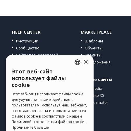
HELP CENTER
MARKETPLACE
Инструкции
Шаблоны
Сообщество
Объекты
Сайты пользователей
Кредиты
×
Предложения
Этот веб-сайт
ENGLISH
использует файлы
Профиль
Другие сайты
ITALIAN
cookie
Мои посты
Incomedia
GERMAN
Этот веб-сайт использует файлы cookie
Мои лицензии
WebSite X5
для улучшения взаимодействия с
Загрузить
WebAnimator
SPANISH
пользователем. Используя наш веб-сайт,
Веб-хостинг
вы соглашаетесь на использование всех
PORTUGUESE
файлов cookie в соответствии с нашей
Мои кредиты
Политикой в ​​отношении файлов cookie.
POLISH
Прочитайте больше