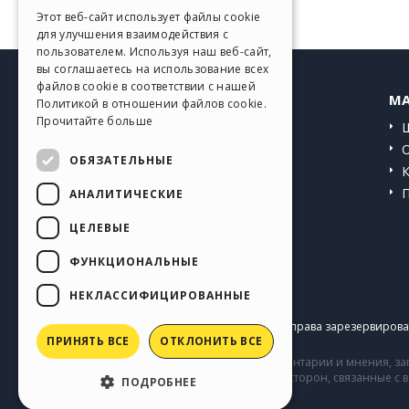
GERMAN
Этот веб-сайт использует файлы cookie
для улучшения взаимодействия с
SPANISH
пользователем. Используя наш веб-сайт,
вы соглашаетесь на использование всех
PORTUGUESE
файлов cookie в соответствии с нашей
HELP CENTER
MA
Политикой в ​​отношении файлов cookie.
POLISH
Прочитайте больше
Инструкции
RUSSIAN
Сообщество
ОБЯЗАТЕЛЬНЫЕ
FRENCH
Сайты пользователей
АНАЛИТИЧЕСКИЕ
ЦЕЛЕВЫЕ
ФУНКЦИОНАЛЬНЫЕ
НЕКЛАССИФИЦИРОВАННЫЕ
Copyright © 2026
Incomedia s.r.l.
Все права зарезервирован
ПРИНЯТЬ ВСЕ
ОТКЛОНИТЬ ВСЕ
Сайт содержит информацию, комментарии и мнения, заг
комментарии и поведение третьих сторон, связанные с
ПОДРОБНЕЕ
Incomedia.