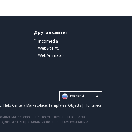
Другие сайты
Incomedia
WebSite X5
WebAnimator
Pусский
5:
Help Center / Marketplace
,
Templates
,
Objects
|
Политика
мпания Incomedia не несет ответственности за
а подчиняются Правилам Использования компании