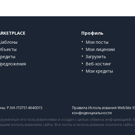
RKETPLACE
Профиль
Шаблоны
Мои посты
Объекты
Мои лицензии
Кредиты
Загрузить
Предложения
Веб-хостинг
Мои кредиты
ы. P.IVA IT07514640015
Правила Использования WebSite X
конфиденциальности
руженные его пользователями и создан с целью обмена информацией. Ко
 вашим использованием сайта. Все посты и использование контента сайт