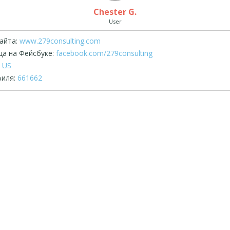
Chester G.
User
айта:
www.279consulting.com
а на Фейсбуке:
facebook.com/279consulting
US
иля:
661662