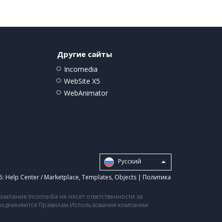
Другие сайты
Incomedia
WebSite X5
WebAnimator
Pусский
5:
Help Center / Marketplace
,
Templates
,
Objects
|
Политика
мпания Incomedia не несет ответственности за
а подчиняются Правилам Использования компании