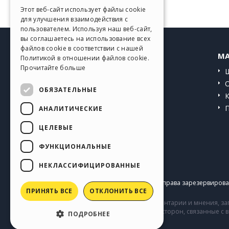
GERMAN
Этот веб-сайт использует файлы cookie
для улучшения взаимодействия с
SPANISH
пользователем. Используя наш веб-сайт,
вы соглашаетесь на использование всех
PORTUGUESE
файлов cookie в соответствии с нашей
HELP CENTER
MA
Политикой в ​​отношении файлов cookie.
POLISH
Прочитайте больше
Инструкции
RUSSIAN
Сообщество
ОБЯЗАТЕЛЬНЫЕ
FRENCH
Сайты пользователей
АНАЛИТИЧЕСКИЕ
ЦЕЛЕВЫЕ
ФУНКЦИОНАЛЬНЫЕ
НЕКЛАССИФИЦИРОВАННЫЕ
Copyright © 2026
Incomedia s.r.l.
Все права зарезервирован
ПРИНЯТЬ ВСЕ
ОТКЛОНИТЬ ВСЕ
Сайт содержит информацию, комментарии и мнения, заг
комментарии и поведение третьих сторон, связанные с
ПОДРОБНЕЕ
Incomedia.