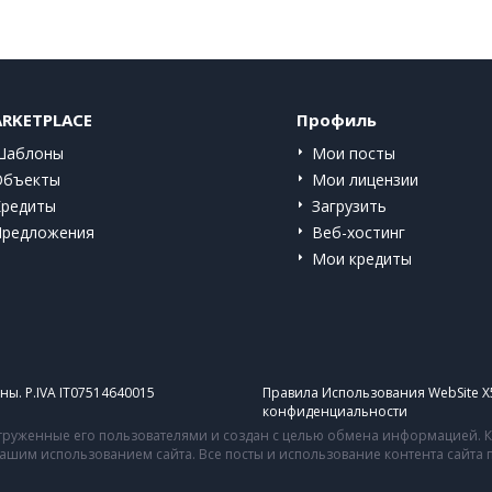
RKETPLACE
Профиль
Шаблоны
Мои посты
Объекты
Мои лицензии
Кредиты
Загрузить
Предложения
Веб-хостинг
Мои кредиты
ы. P.IVA IT07514640015
Правила Использования WebSite X
конфиденциальности
руженные его пользователями и создан с целью обмена информацией. Ко
 вашим использованием сайта. Все посты и использование контента сайт