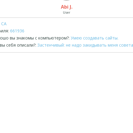
Abi J.
User
CA
иля:
661936
рошо вы знакомы с компьютером?:
Умею создавать сайты.
вы себя описали?:
Застенчивый: не надо закидывать меня совета