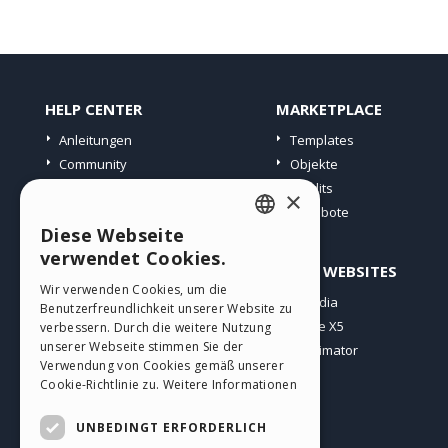
HELP CENTER
MARKETPLACE
Anleitungen
Templates
Community
Objekte
Websites von Nutzern
Credits
×
Angebote
Diese Webseite
ENGLISH
verwendet Cookies.
PROFIL
ANDERE WEBSITES
ITALIAN
Wir verwenden Cookies, um die
Meine Beiträge
Incomedia
Benutzerfreundlichkeit unserer Website zu
GERMAN
Meine Lizenz
WebSite X5
verbessern. Durch die weitere Nutzung
SPANISH
unserer Webseite stimmen Sie der
Download
WebAnimator
Verwendung von Cookies gemäß unserer
Webhosting
PORTUGUESE
Cookie-Richtlinie zu.
Weitere Informationen
Meine Credits
POLISH
UNBEDINGT ERFORDERLICH
RUSSIAN