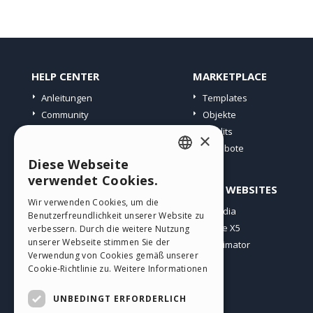
HELP CENTER
MARKETPLACE
Anleitungen
Templates
Community
Objekte
Websites von Nutzern
Credits
×
Angebote
Diese Webseite
ENGLISH
verwendet Cookies.
PROFIL
ANDERE WEBSITES
ITALIAN
Wir verwenden Cookies, um die
Meine Beiträge
Incomedia
Benutzerfreundlichkeit unserer Website zu
GERMAN
Meine Lizenz
WebSite X5
verbessern. Durch die weitere Nutzung
SPANISH
unserer Webseite stimmen Sie der
Download
WebAnimator
Verwendung von Cookies gemäß unserer
Webhosting
PORTUGUESE
Cookie-Richtlinie zu.
Weitere Informationen
Meine Credits
POLISH
UNBEDINGT ERFORDERLICH
RUSSIAN