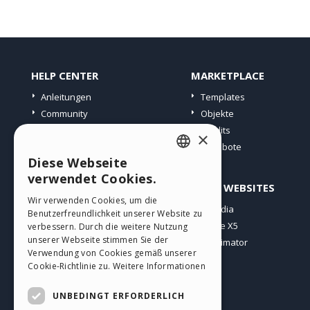
HELP CENTER
MARKETPLACE
Anleitungen
Templates
Community
Objekte
Websites von Nutzern
Credits
×
Angebote
Diese Webseite
ENGLISH
verwendet Cookies.
PROFIL
ANDERE WEBSITES
ITALIAN
Wir verwenden Cookies, um die
Meine Beiträge
Incomedia
Benutzerfreundlichkeit unserer Website zu
GERMAN
Meine Lizenz
WebSite X5
verbessern. Durch die weitere Nutzung
SPANISH
unserer Webseite stimmen Sie der
Download
WebAnimator
Verwendung von Cookies gemäß unserer
Webhosting
PORTUGUESE
Cookie-Richtlinie zu.
Weitere Informationen
Meine Credits
POLISH
UNBEDINGT ERFORDERLICH
RUSSIAN