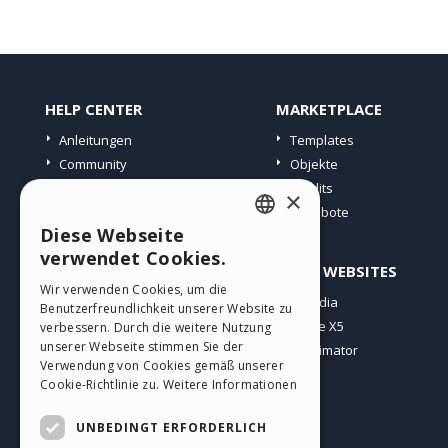
HELP CENTER
MARKETPLACE
Anleitungen
Templates
Community
Objekte
Websites von Nutzern
Credits
×
Angebote
Diese Webseite
ENGLISH
verwendet Cookies.
PROFIL
ANDERE WEBSITES
ITALIAN
Wir verwenden Cookies, um die
Meine Beiträge
Incomedia
Benutzerfreundlichkeit unserer Website zu
GERMAN
Meine Lizenz
WebSite X5
verbessern. Durch die weitere Nutzung
SPANISH
unserer Webseite stimmen Sie der
Download
WebAnimator
Verwendung von Cookies gemäß unserer
Webhosting
PORTUGUESE
Cookie-Richtlinie zu.
Weitere Informationen
Meine Credits
POLISH
UNBEDINGT ERFORDERLICH
RUSSIAN