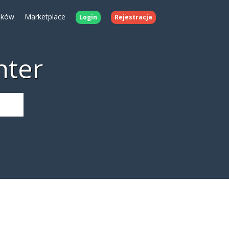
ików
Marketplace
Login
Rejestracja
nter