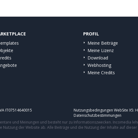
RKETPLACE
PROFIL
emplates
Meine Beiträge
bjekte
Meine Lizenz
redits
Download
ngebote
Webhosting
Meine Credits
.IVA IT07514640015
Nutzungsbedingungen WebSite X5:
H
Datenschutzbestimmungen
mmentare und Meinungen und besteht nur zu Informationszwecken. Incomedia leh
re Nutzung der Website ab. Alle Beiträge und die Nutzung der Inhalte auf dies