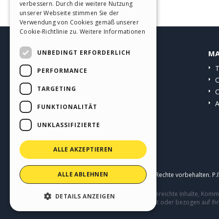
verbessern. Durch die weitere Nutzung
SPANISH
unserer Webseite stimmen Sie der
Verwendung von Cookies gemäß unserer
PORTUGUESE
Cookie-Richtlinie zu.
Weitere Informationen
POLISH
UNBEDINGT ERFORDERLICH
HELP CENTER
MA
RUSSIAN
Anleitungen
T
PERFORMANCE
FRENCH
Community
O
TARGETING
Websites von Nutzern
C
A
FUNKTIONALITÄT
UNKLASSIFIZIERTE
ALLE AKZEPTIEREN
ALLE ABLEHNEN
Copyright © 2026
Incomedia s.r.l.
Alle Rechte vorbehalten. P
Diese Seite enthält von Benutzern eingereichte Inhalte, Ko
DETAILS ANZEIGEN
Verhalten von Dritten in Verbindung mit oder bezogen auf Ih