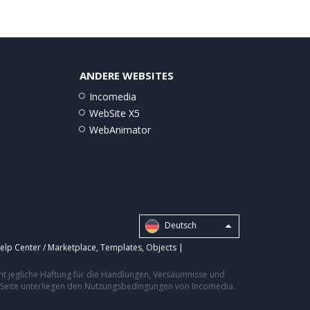
ANDERE WEBSITES
Incomedia
WebSite X5
WebAnimator
Deutsch
elp Center / Marketplace
,
Templates
,
Objects
|
nt jegliche Haftung für die Handlungen, Versäumnisse und
er Seite unterliegen den Nutzungsbedingungen von Incomedia.