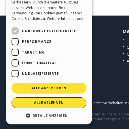
verbessern. Durch die weitere Nutzung
SPANISH
unserer Webseite stimmen Sie der
Verwendung von Cookies gemäß unserer
PORTUGUESE
Cookie-Richtlinie zu.
Weitere Informationen
POLISH
UNBEDINGT ERFORDERLICH
HELP CENTER
MA
RUSSIAN
Anleitungen
T
PERFORMANCE
FRENCH
Community
O
TARGETING
Websites von Nutzern
C
A
FUNKTIONALITÄT
UNKLASSIFIZIERTE
ALLE AKZEPTIEREN
ALLE ABLEHNEN
Copyright © 2026
Incomedia s.r.l.
Alle Rechte vorbehalten. P
Diese Seite enthält von Benutzern eingereichte Inhalte, Ko
DETAILS ANZEIGEN
Verhalten von Dritten in Verbindung mit oder bezogen auf Ih