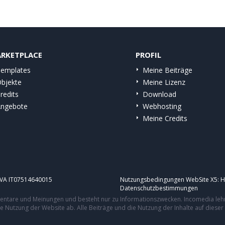
RKETPLACE
PROFIL
emplates
Meine Beiträge
bjekte
Meine Lizenz
redits
Download
ngebote
Webhosting
Meine Credits
.IVA IT07514640015
Nutzungsbedingungen WebSite X5:
H
Datenschutzbestimmungen
mmentare und Meinungen und besteht nur zu Informationszwecken. Incomedia leh
re Nutzung der Website ab. Alle Beiträge und die Nutzung der Inhalte auf dies