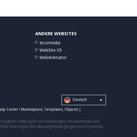
ANDERE WEBSITES
Incomedia
WebSite X5
WebAnimator
Deutsch
elp Center / Marketplace
,
Templates
,
Objects
|
nt jegliche Haftung für die Handlungen, Versäumnisse und
er Seite unterliegen den Nutzungsbedingungen von Incomedia.