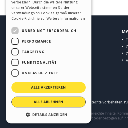
verbessern. Durch die weitere Nutzung
SPANISH
unserer Webseite stimmen Sie der
Verwendung von Cookies gemäß unserer
PORTUGUESE
Cookie-Richtlinie zu.
Weitere Informationen
POLISH
UNBEDINGT ERFORDERLICH
HELP CENTER
MA
RUSSIAN
Anleitungen
T
PERFORMANCE
FRENCH
Community
O
TARGETING
Websites von Nutzern
C
A
FUNKTIONALITÄT
UNKLASSIFIZIERTE
ALLE AKZEPTIEREN
ALLE ABLEHNEN
Copyright © 2026
Incomedia s.r.l.
Alle Rechte vorbehalten. P
Diese Seite enthält von Benutzern eingereichte Inhalte, Ko
DETAILS ANZEIGEN
Verhalten von Dritten in Verbindung mit oder bezogen auf Ih