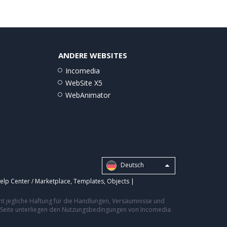
ANDERE WEBSITES
Incomedia
WebSite X5
WebAnimator
Deutsch
elp Center / Marketplace
,
Templates
,
Objects
|
nt jegliche Haftung für die Handlungen, Versäumnisse und
er Seite unterliegen den Nutzungsbedingungen von Incomedia.