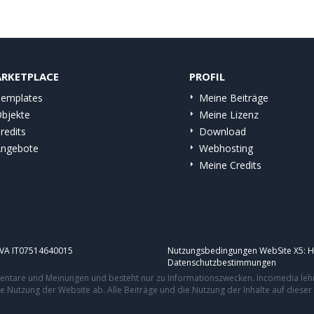
RKETPLACE
PROFIL
emplates
Meine Beiträge
bjekte
Meine Lizenz
redits
Download
ngebote
Webhosting
Meine Credits
.IVA IT07514640015
Nutzungsbedingungen WebSite X5:
H
Datenschutzbestimmungen
mmentare und Meinungen und besteht nur zu Informationszwecken. Incomedia leh
re Nutzung der Website ab. Alle Beiträge und die Nutzung der Inhalte auf dies