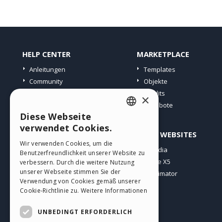
HELP CENTER
MARKETPLACE
Anleitungen
Templates
Community
Objekte
Websites von Nutzern
Credits
×
Angebote
Diese Webseite
ENGLISH
verwendet Cookies.
PROFIL
ANDERE WEBSITES
ITALIAN
Wir verwenden Cookies, um die
Meine Beiträge
Incomedia
Benutzerfreundlichkeit unserer Website zu
GERMAN
Meine Lizenz
WebSite X5
verbessern. Durch die weitere Nutzung
SPANISH
unserer Webseite stimmen Sie der
Download
WebAnimator
Verwendung von Cookies gemäß unserer
Webhosting
PORTUGUESE
Cookie-Richtlinie zu.
Weitere Informationen
Meine Credits
POLISH
UNBEDINGT ERFORDERLICH
RUSSIAN