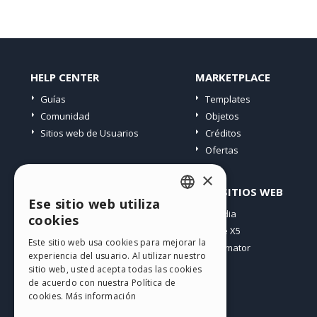
HELP CENTER
MARKETPLACE
Guías
Templates
Comunidad
Objetos
Sitios web de Usuarios
Créditos
Ofertas
×
PERFIL
OTROS SITIOS WEB
Ese sitio web utiliza
ENGLISH
Mis post
Incomedia
cookies
Mis licencias
WebSite X5
ITALIAN
Este sitio web usa cookies para mejorar la
Mis download
WebAnimator
experiencia del usuario. Al utilizar nuestro
GERMAN
Espacio Web
sitio web, usted acepta todas las cookies
SPANISH
Mis Créditos
de acuerdo con nuestra Política de
cookies.
Más información
PORTUGUESE